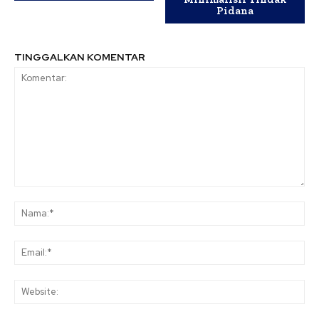
Pidana
TINGGALKAN KOMENTAR
Komentar:
Na
Ema
Web