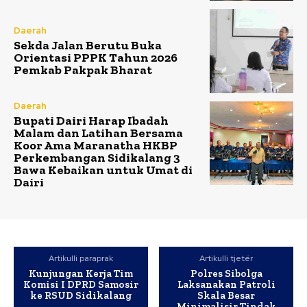
Daerah
Sekda Jalan Berutu Buka
Orientasi PPPK Tahun 2026
Pemkab Pakpak Bharat
Daerah
Bupati Dairi Harap Ibadah
Malam dan Latihan Bersama
Koor Ama Maranatha HKBP
Perkembangan Sidikalang 3
Bawa Kebaikan untuk Umat di
Dairi
Artikulli paraprak
Artikulli tjetër
Kunjungan Kerja Tim
Polres Sibolga
Komisi I DPRD Samosir
Laksanakan Patroli
ke RSUD Sidikalang
Skala Besar
Minimalisir Tindak