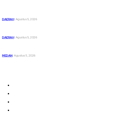
Pemusatan Pendidikan dan Pelatihan Calon Paskibraka
Resmi Dibuka
DAERAH
Agustus 5, 2026
Bupati Dairi Sampaikan Nota Pengantar Atas Rancangan
KUA-PPAS Tahun Anggaran 2027
DAERAH
Agustus 5, 2026
Asep Wahyudi Berharap Kepemimpinan Mada LMP Sumut
Makin Kritis Dan Memperhatikan Nasib Kader
MEDAN
Agustus 5, 2026
Sitemap
Home
nasional
Medan
medan utara