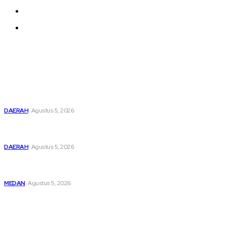
About us
Contact us
Latest
Pemusatan Pendidikan dan Pelatihan Calon Paskibraka
Resmi Dibuka
DAERAH
Agustus 5, 2026
Bupati Dairi Sampaikan Nota Pengantar Atas Rancangan
KUA-PPAS Tahun Anggaran 2027
DAERAH
Agustus 5, 2026
Asep Wahyudi Berharap Kepemimpinan Mada LMP Sumut
Makin Kritis Dan Memperhatikan Nasib Kader
MEDAN
Agustus 5, 2026
Popular