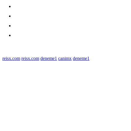
Daerah
Kriminal
Polres Sergai
Redaksi
© 2022 tagDiv. All Rights Reserved. Made with Newspaper Theme.
reisx.com
reisx.com
deneme1
canimx
deneme1