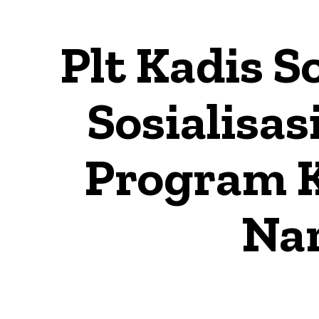
Plt Kadis S
Sosialisas
Program K
Na