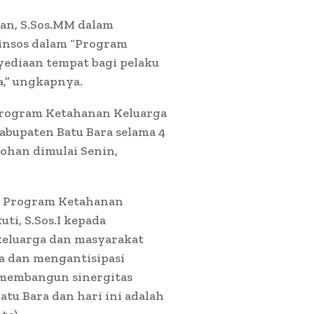
man, S.Sos.MM dalam
insos dalam “Program
yediaan tempat bagi pelaku
a,” ungkapnya.
 Program Ketahanan Keluarga
bupaten Batu Bara selama 4
tohan dimulai Senin,
an Program Ketahanan
ti, S.Sos.I kepada
 keluarga dan masyarakat
a dan mengantisipasi
a membangun sinergitas
tu Bara dan hari ini adalah