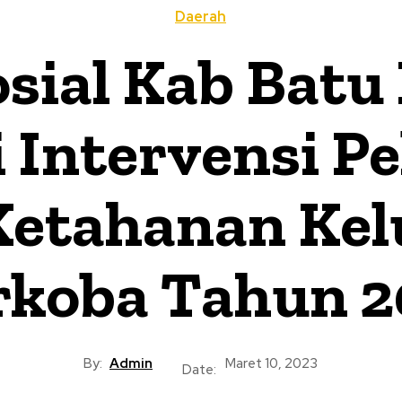
Daerah
osial Kab Batu
i Intervensi 
etahanan Kel
rkoba Tahun 2
By:
Admin
Maret 10, 2023
Date: