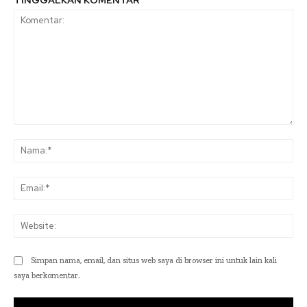
TINGGALKAN KOMENTAR
Komentar:
Na
Ema
Web
Simpan nama, email, dan situs web saya di browser ini untuk lain kali
saya berkomentar.