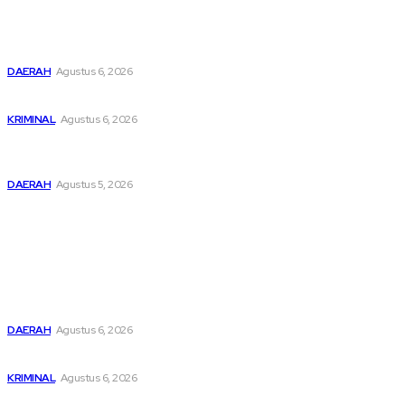
Buka Kampanye Germas Dalam ISPS 2026, Wali Kota Tebing
Tinggi Apresiasi Penurunan Stunting
DAERAH
Agustus 6, 2026
Dari Cek Cok Berujung Maut di Tanah Pinem
KRIMINAL
Agustus 6, 2026
Pemusatan Pendidikan dan Pelatihan Calon Paskibraka
Resmi Dibuka
DAERAH
Agustus 5, 2026
Popular
Buka Kampanye Germas Dalam ISPS 2026, Wali Kota Tebing
Tinggi Apresiasi Penurunan Stunting
DAERAH
Agustus 6, 2026
Dari Cek Cok Berujung Maut di Tanah Pinem
KRIMINAL
Agustus 6, 2026
Pemusatan Pendidikan dan Pelatihan Calon Paskibraka