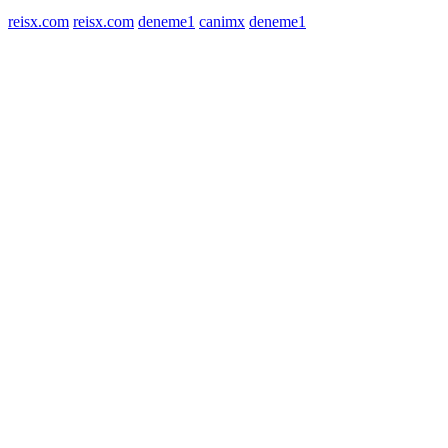
reisx.com
reisx.com
deneme1
canimx
deneme1