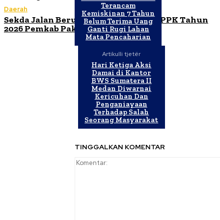
Terancam
Daerah
Kemiskinan 7 Tahun
Sekda Jalan Berutu Buka Orientasi PPPK Tahun
Belum Terima Uang
2026 Pemkab Pakpak Bharat
Ganti Rugi Lahan
Mata Pencaharian
Artikulli tjetër
Hari Ketiga Aksi
Damai di Kantor
BWS Sumatera II
Medan Diwarnai
Kericuhan Dan
Penganiayaan
Terhadap Salah
Seorang Masyarakat
TINGGALKAN KOMENTAR