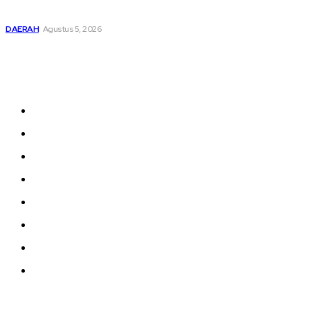
Resmi Dibuka
DAERAH
Agustus 5, 2026
Sitemap
Home
nasional
Medan
medan utara
Daerah
Kriminal
Polres Sergai
Redaksi
© 2022 tagDiv. All Rights Reserved. Made with Newspaper Theme.