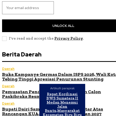
UNLOCK ALL
I've read and accept the
Privacy Policy
.
Berita Daerah
Daerah
Buka Kampanye Germas Dalam ISPS 2026, Wali Kot
Tebing Tinggi Apresiasi Penurunan Stunting
Daerah
Artikulli paraprak
Pemusatan Pendidikan dan Pelatihan Calon
Rapat Kordinasi
Paskibraka Resmi Dibuka
BWS Sumatera II
Medan Menemui
Daerah
Jalan
Bupati Dairi Sampaikan Nota Pengantar Atas
Buntu,Masyarakat
Rancangan KUA-PPAS Tahun Anggaran 2027
Kecamatan Biru Biru