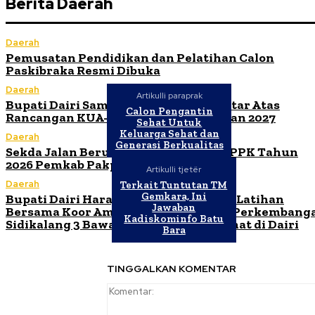
Berita Daerah
Daerah
Pemusatan Pendidikan dan Pelatihan Calon
Paskibraka Resmi Dibuka
Daerah
Artikulli paraprak
Bupati Dairi Sampaikan Nota Pengantar Atas
Calon Pengantin
Rancangan KUA-PPAS Tahun Anggaran 2027
Sehat Untuk
Keluarga Sehat dan
Daerah
Generasi Berkualitas
Sekda Jalan Berutu Buka Orientasi PPPK Tahun
2026 Pemkab Pakpak Bharat
Artikulli tjetër
Daerah
Terkait Tuntutan TM
Gemkara, Ini
Bupati Dairi Harap Ibadah Malam dan Latihan
Jawaban
Bersama Koor Ama Maranatha HKBP Perkembang
Kadiskominfo Batu
Sidikalang 3 Bawa Kebaikan untuk Umat di Dairi
Bara
TINGGALKAN KOMENTAR