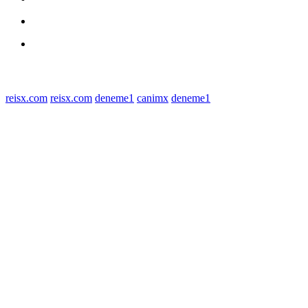
Polres Sergai
Redaksi
© 2022 tagDiv. All Rights Reserved. Made with Newspaper Theme.
reisx.com
reisx.com
deneme1
canimx
deneme1