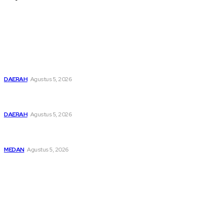
Latest
Pemusatan Pendidikan dan Pelatihan Calon Paskibraka
Resmi Dibuka
DAERAH
Agustus 5, 2026
Bupati Dairi Sampaikan Nota Pengantar Atas Rancangan
KUA-PPAS Tahun Anggaran 2027
DAERAH
Agustus 5, 2026
Asep Wahyudi Berharap Kepemimpinan Mada LMP Sumut
Makin Kritis Dan Memperhatikan Nasib Kader
MEDAN
Agustus 5, 2026
Popular
Pemusatan Pendidikan dan Pelatihan Calon Paskibraka
Resmi Dibuka