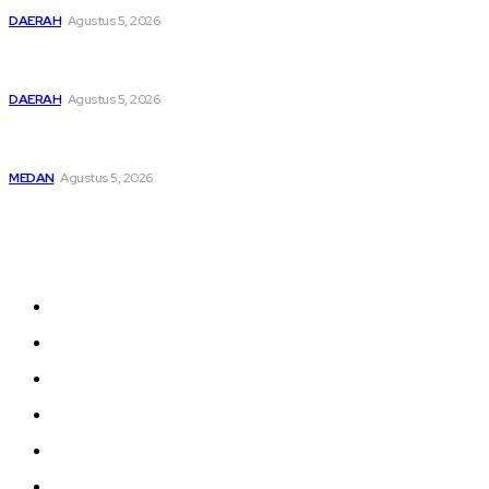
DAERAH
Agustus 5, 2026
Bupati Dairi Sampaikan Nota Pengantar Atas Rancangan
KUA-PPAS Tahun Anggaran 2027
DAERAH
Agustus 5, 2026
Asep Wahyudi Berharap Kepemimpinan Mada LMP Sumut
Makin Kritis Dan Memperhatikan Nasib Kader
MEDAN
Agustus 5, 2026
Sitemap
Home
nasional
Medan
medan utara
Daerah
Kriminal