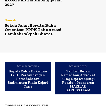
KUA-PPAS Tahun Anggaran
2027
Daerah
Sekda Jalan Berutu Buka
Orientasi PPPK Tahun 2026
Pemkab Pakpak Bharat
Artikulli paraprak
Artikulli tjetër
Bupati Zahir Buka dan
Sambut Bulan
Ikuti Pertandingan
Ramadhan,Advokat
Persahabatan
Bung Raja Kunjungi
Badminton Piala Kajari
Pondok Pesantren
Cup 1
MAZILAH
DARUSSALAM
TINGGALKAN KOMENTAR