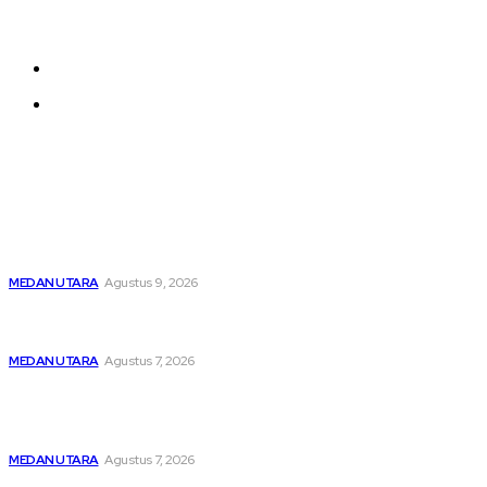
be added and moved around within any page
effortlessly with one click.
About us
Contact us
Latest
Dibawah Kendali Kabag Ops Polres Pelabuhan Belawan
Janpiter Napitupulu, Belawan Bahari Kembali Kondusif
MEDAN UTARA
Agustus 9, 2026
Menghapus Kesedihan Masyarakat Kurang Mampu, KBB
Bagikan Seratus Paket Sembako
MEDAN UTARA
Agustus 7, 2026
Unit IV PPA Satreskrim Polres Pelabuhan Belawan
Hendaknya Penanganan Perkara Anak di Bawah Umur
Dilakukan Sesuai Ketentuan KUHP Dan KUHAP
MEDAN UTARA
Agustus 7, 2026