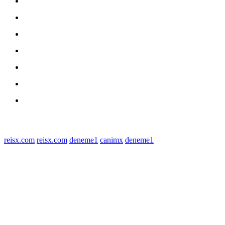
nasional
Medan
medan utara
Daerah
Kriminal
Polres Sergai
Redaksi
© 2022 tagDiv. All Rights Reserved. Made with Newspaper Theme.
reisx.com
reisx.com
deneme1
canimx
deneme1