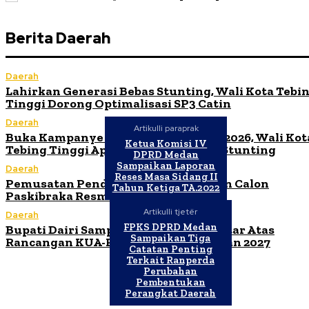
Berita Daerah
Daerah
Lahirkan Generasi Bebas Stunting, Wali Kota Tebi
Tinggi Dorong Optimalisasi SP3 Catin
Daerah
Artikulli paraprak
Buka Kampanye Germas Dalam ISPS 2026, Wali Kot
Ketua Komisi IV
Tebing Tinggi Apresiasi Penurunan Stunting
DPRD Medan
Sampaikan Laporan
Daerah
Reses Masa Sidang II
Pemusatan Pendidikan dan Pelatihan Calon
Tahun Ketiga TA.2022
Paskibraka Resmi Dibuka
Artikulli tjetër
Daerah
FPKS DPRD Medan
Bupati Dairi Sampaikan Nota Pengantar Atas
Sampaikan Tiga
Rancangan KUA-PPAS Tahun Anggaran 2027
Catatan Penting
Terkait Ranperda
Perubahan
Pembentukan
Perangkat Daerah