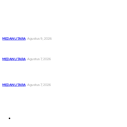
Popular
Dibawah Kendali Kabag Ops Polres Pelabuhan Belawan
Janpiter Napitupulu, Belawan Bahari Kembali Kondusif
MEDAN UTARA
Agustus 9, 2026
Menghapus Kesedihan Masyarakat Kurang Mampu, KBB
Bagikan Seratus Paket Sembako
MEDAN UTARA
Agustus 7, 2026
Unit IV PPA Satreskrim Polres Pelabuhan Belawan
Hendaknya Penanganan Perkara Anak di Bawah Umur
Dilakukan Sesuai Ketentuan KUHP Dan KUHAP
MEDAN UTARA
Agustus 7, 2026
Sitemap
Home