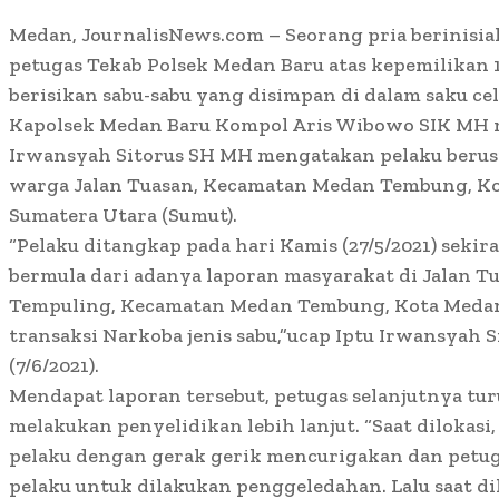
Medan, JournalisNews.com – Seorang pria berinisial
petugas Tekab Polsek Medan Baru atas kepemilikan 1
berisikan sabu-sabu yang disimpan di dalam saku cel
Kapolsek Medan Baru Kompol Aris Wibowo SIK MH me
Irwansyah Sitorus SH MH mengatakan pelaku berus
warga Jalan Tuasan, Kecamatan Medan Tembung, Ko
Sumatera Utara (Sumut).
“Pelaku ditangkap pada hari Kamis (27/5/2021) sekir
bermula dari adanya laporan masyarakat di Jalan T
Tempuling, Kecamatan Medan Tembung, Kota Medan,
transaksi Narkoba jenis sabu,”ucap Iptu Irwansyah 
(7/6/2021).
Mendapat laporan tersebut, petugas selanjutnya tur
melakukan penyelidikan lebih lanjut. “Saat dilokasi
pelaku dengan gerak gerik mencurigakan dan pet
pelaku untuk dilakukan penggeledahan. Lalu saat d