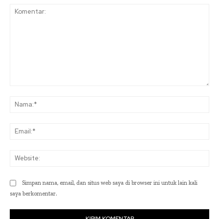
Komentar:
Na
Ema
Web
Simpan nama, email, dan situs web saya di browser ini untuk lain kali
saya berkomentar.