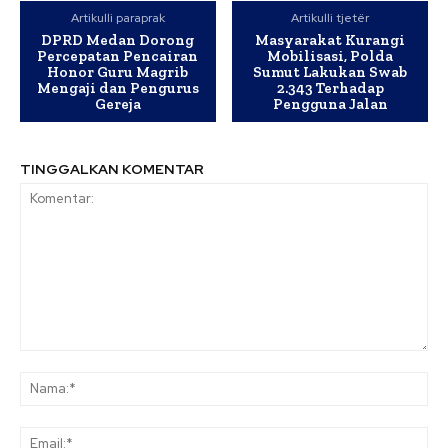
Artikulli paraprak
Artikulli tjetër
DPRD Medan Dorong
Masyarakat Kurangi
Percepatan Pencairan
Mobilisasi, Polda
Honor Guru Magrib
Sumut Lakukan Swab
Mengaji dan Pengurus
2.343 Terhadap
Gereja
Pengguna Jalan
TINGGALKAN KOMENTAR
Komentar:
Na
Ema