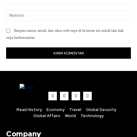
Web
Simpan nama, email, dan situs web saya di browser ini untuk lain kali
saya berkomentar.
Read History
Economy
Travel
Global Security
Global Affairs
World
Technology
Company