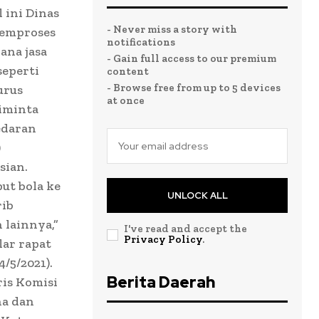
 ini Dinas
- Never miss a story with
memproses
notifications
ana jasa
- Gain full access to our premium
seperti
content
- Browse free from up to 5 devices
urus
at once
diminta
edaran
)
sian.
ut bola ke
UNLOCK ALL
rib
 lainnya,”
I've read and accept the
Privacy Policy
.
lar rapat
/5/2021).
Berita Daerah
ris Komisi
na dan