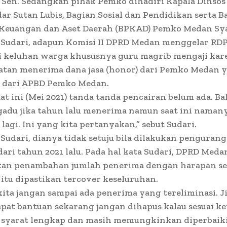
Sen. Sedangkan pihak Pemko dihadiri Kapala Dinsos
r Sutan Lubis, Bagian Sosial dan Pendidikan serta B
 Keuangan dan Aset Daerah (BPKAD) Pemko Medan Sya
 Sudari, adapun Komisi II DPRD Medan menggelar RD
 keluhan warga khususnya guru magrib mengaji kar
atan menerima dana jasa (honor) dari Pemko Medan 
 dari APBD Pemko Medan.
at ini (Mei 2021) tanda tanda pencairan belum ada. B
adu jika tahun lalu menerima namun saat ini namany
lagi. Ini yang kita pertanyakan,” sebut Sudari.
Sudari, dianya tidak setuju bila dilakukan penguran
ari tahun 2021 lalu. Pada hal kata Sudari, DPRD Meda
an penambahan jumlah penerima dengan harapan se
a itu dipastikan tercover keseluruhan.
ita jangan sampai ada penerima yang tereliminasi. J
pat bantuan sekarang jangan dihapus kalau sesuai ke
 syarat lengkap dan masih memungkinkan diperbaik