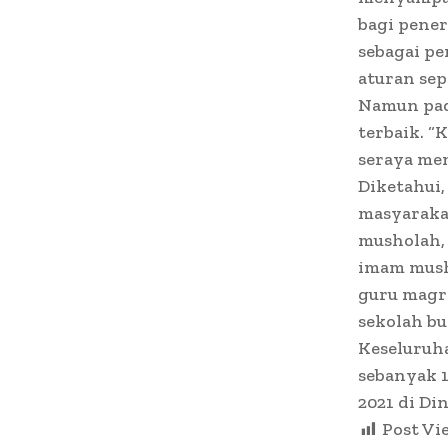
bagi pene
sebagai p
aturan sep
Namun pad
terbaik. “
seraya me
Diketahui,
masyarakat
musholah, 
imam musho
guru magri
sekolah bu
Keseluruh
sebanyak 1
2021 di Din
Post Vi