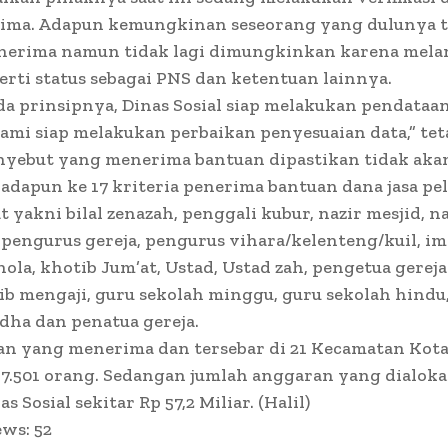
rima. Adapun kemungkinan seseorang yang dulunya t
enerima namun tidak lagi dimungkinkan karena mel
erti status sebagai PNS dan ketentuan lainnya.
a prinsipnya, Dinas Sosial siap melakukan pendataa
Kami siap melakukan perbaikan penyesuaian data,” te
nyebut yang menerima bantuan dipastikan tidak aka
 adapun ke 17 kriteria penerima bantuan dana jasa p
 yakni bilal zenazah, penggali kubur, nazir mesjid, na
pengurus gereja, pengurus vihara/kelenteng/kuil, im
la, khotib Jum’at, Ustad, Ustad zah, pengetua gereja
b mengaji, guru sekolah minggu, guru sekolah hindu
dha dan penatua gereja.
an yang menerima dan tersebar di 21 Kecamatan Kot
7.501 orang. Sedangan jumlah anggaran yang dialok
as Sosial sekitar Rp 57,2 Miliar. (Halil)
ews:
52