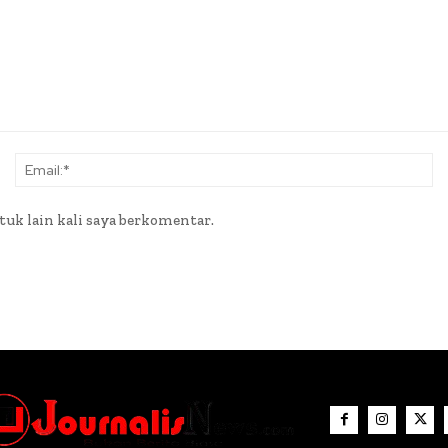
Nama:*
Em
tuk lain kali saya berkomentar.