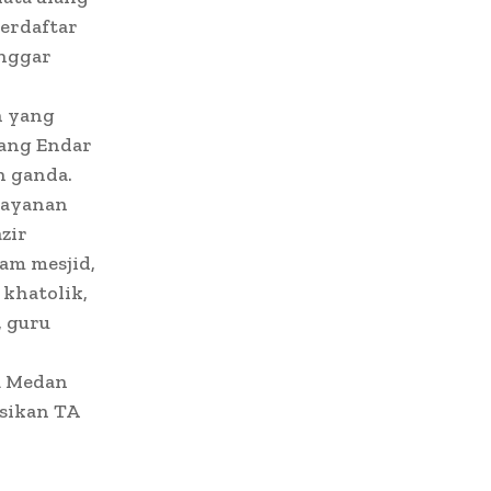
erdaftar
anggar
n yang
tang Endar
n ganda.
elayanan
zir
am mesjid,
 khatolik,
, guru
a Medan
asikan TA