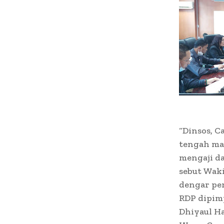
“Dinsos, C
tengah mas
mengaji da
sebut Waki
dengar pen
RDP dipimp
Dhiyaul H