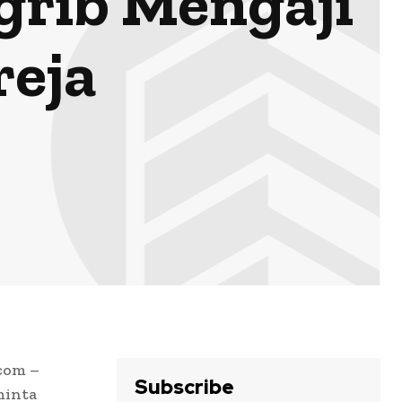
grib Mengaji
reja
com –
Subscribe
minta