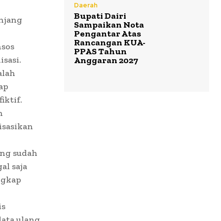
Daerah
Bupati Dairi
njang
Sampaikan Nota
Pengantar Atas
Rancangan KUA-
nsos
PPAS Tahun
isasi.
Anggaran 2027
alah
ap
iktif.
n
isasikan
ang sudah
al saja
ngkap
is
data ulang