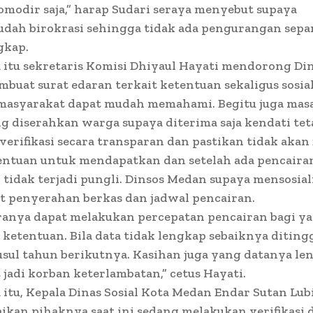
omodir saja,” harap Sudari seraya menyebut supaya
ah birokrasi sehingga tidak ada pengurangan sepa
gkap.
itu sekretaris Komisi Dhiyaul Hayati mendorong Di
buat surat edaran terkait ketentuan sekaligus sosial
masyarakat dapat mudah memahami. Begitu juga mas
g diserahkan warga supaya diterima saja kendati tet
verifikasi secara transparan dan pastikan tidak akan f
entuan untuk mendapatkan dan setelah ada pencaira
 tidak terjadi pungli. Dinsos Medan supaya mensosial
t penyerahan berkas dan jadwal pencairan.
iranya dapat melakukan percepatan pencairan bagi y
etentuan. Bila data tidak lengkap sebaiknya ditingg
sul tahun berikutnya. Kasihan juga yang datanya le
t jadi korban keterlambatan,” cetus Hayati.
itu, Kepala Dinas Sosial Kota Medan Endar Sutan Lub
an pihaknya saat ini sedang melakukan verifikasi 