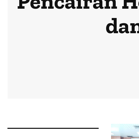
Pencairan H
dan