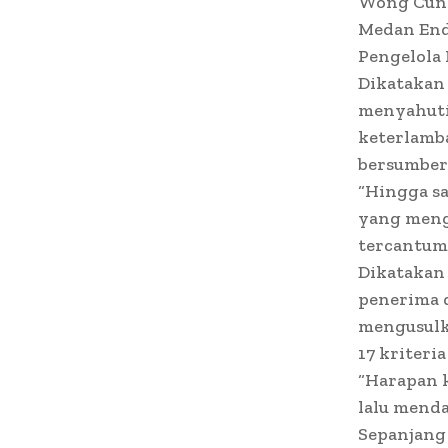
Wong Cun 
Medan Enda
Pengelola
Dikatakan
menyahuti
keterlamb
bersumber
“Hingga sa
yang meng
tercantum 
Dikatakan 
penerima d
mengusulk
17 kriteri
“Harapan k
lalu menda
Sepanjang