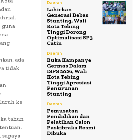
 Kota
Daerah
adan
Lahirkan
Generasi Bebas
hrial.
Stunting, Wali
P guna
Kota Tebing
Tinggi Dorong
ena
Optimalisasi SP3
yang
Catin
Daerah
ahkan, ada
Buka Kampanye
Germas Dalam
a tidak
ISPS 2026, Wali
Kota Tebing
Tinggi Apresiasi
gan
Penurunan
n
Stunting
luruh ke
Daerah
Pemusatan
Pendidikan dan
ika tahun
Pelatihan Calon
tentuan.
Paskibraka Resmi
Dibuka
i supaya