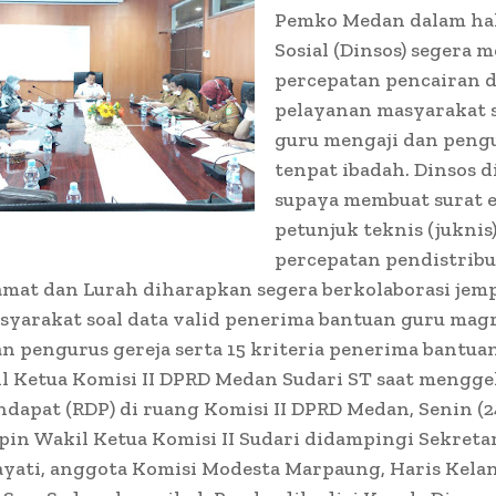
Pemko Medan dalam hal
Sosial (Dinsos) segera 
percepatan pencairan d
pelayanan masyarakat 
guru mengaji dan peng
tenpat ibadah. Dinsos 
supaya membuat surat 
petunjuk teknis (juknis
percepatan pendistribu
amat dan Lurah diharapkan segera berkolaborasi jemp
yarakat soal data valid penerima bantuan guru mag
n pengurus gereja serta 15 kriteria penerima bantuan
l Ketua Komisi II DPRD Medan Sudari ST saat mengge
dapat (RDP) di ruang Komisi II DPRD Medan, Senin (24
in Wakil Ketua Komisi II Sudari didampingi Sekreta
ayati, anggota Komisi Modesta Marpaung, Haris Kela