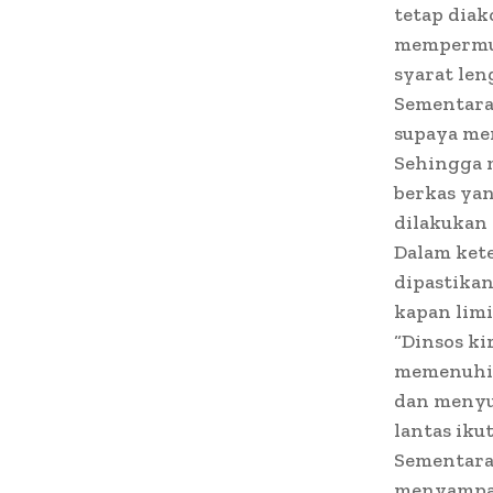
tetap diak
mempermud
syarat len
Sementara 
supaya mem
Sehingga 
berkas yan
dilakukan 
Dalam ket
dipastikan
kapan limi
“Dinsos k
memenuhi k
dan menyu
lantas iku
Sementara 
menyampaik