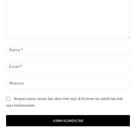
Komentar:
Na
Ema
Web
Simpan nama, email, dan situs web saya di browser ini untuk lain kali
saya berkomentar.