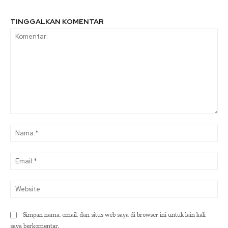
TINGGALKAN KOMENTAR
Komentar:
Na
Ema
Web
Simpan nama, email, dan situs web saya di browser ini untuk lain kali
saya berkomentar.