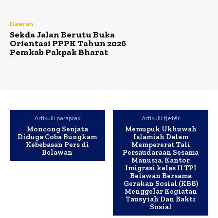
Daerah
Sekda Jalan Berutu Buka
Orientasi PPPK Tahun 2026
Pemkab Pakpak Bharat
Artikulli paraprak
Artikulli tjetër
​Moncong Senjata
Memupuk Ukhuwah
Diduga Coba Bungkam
Islamiah Dalam
Kebebasan Pers di
Mempererat Tali
Belawan
Persaudaraan Sesama
Manusia, Kantor
Imigrasi kelas II TPI
Belawan Bersama
Gerakan Sosial (KBB)
Menggelar Kegiatan
Tausyiah Dan Bakti
Sosial