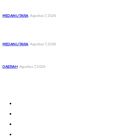
Menghapus Kesedihan Masyarakat Kurang Mampu, KBB
Bagikan Seratus Paket Sembako
MEDAN UTARA
Agustus 7, 2026
Unit IV PPA Satreskrim Polres Pelabuhan Belawan
Hendaknya Penanganan Perkara Anak di Bawah Umur
Dilakukan Sesuai Ketentuan KUHP Dan KUHAP
MEDAN UTARA
Agustus 7, 2026
Lahirkan Generasi Bebas Stunting, Wali Kota Tebing Tinggi
Dorong Optimalisasi SP3 Catin
DAERAH
Agustus 7, 2026
Sitemap
Home
nasional
Medan
medan utara