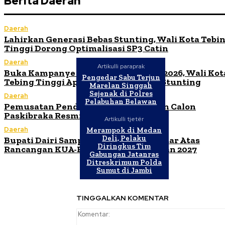
Berita Daerah
Daerah
Lahirkan Generasi Bebas Stunting, Wali Kota Tebi
Tinggi Dorong Optimalisasi SP3 Catin
Daerah
Artikulli paraprak
Buka Kampanye Germas Dalam ISPS 2026, Wali Kot
Pengedar Sabu Terjun
Tebing Tinggi Apresiasi Penurunan Stunting
Marelan Singgah
Sejenak di Polres
Daerah
Pelabuhan Belawan
Pemusatan Pendidikan dan Pelatihan Calon
Paskibraka Resmi Dibuka
Artikulli tjetër
Daerah
Merampok di Medan
Deli, Pelaku
Bupati Dairi Sampaikan Nota Pengantar Atas
Diringkus Tim
Rancangan KUA-PPAS Tahun Anggaran 2027
Gabungan Jatanras
Ditreskrimum Polda
Sumut di Jambi
TINGGALKAN KOMENTAR