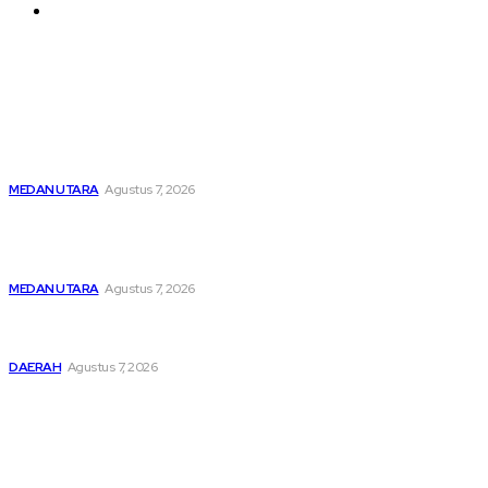
Contact us
Latest
Menghapus Kesedihan Masyarakat Kurang Mampu, KBB
Bagikan Seratus Paket Sembako
MEDAN UTARA
Agustus 7, 2026
Unit IV PPA Satreskrim Polres Pelabuhan Belawan
Hendaknya Penanganan Perkara Anak di Bawah Umur
Dilakukan Sesuai Ketentuan KUHP Dan KUHAP
MEDAN UTARA
Agustus 7, 2026
Lahirkan Generasi Bebas Stunting, Wali Kota Tebing Tinggi
Dorong Optimalisasi SP3 Catin
DAERAH
Agustus 7, 2026
Popular