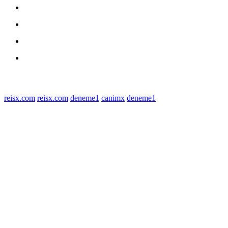
Daerah
Kriminal
Polres Sergai
Redaksi
© 2022 tagDiv. All Rights Reserved. Made with Newspaper Theme.
reisx.com
reisx.com
deneme1
canimx
deneme1