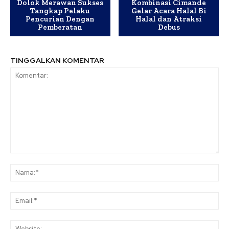
Dolok Merawan Sukses
Kombinasi Cimande
Tangkap Pelaku
Gelar Acara Halal Bi
Pencurian Dengan
Halal dan Atraksi
Pemberatan
Debus
TINGGALKAN KOMENTAR
Komentar:
Na
Ema
Web