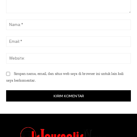
Komentar:
Na
Ema
Web
Simpan nama, email, dan situs web saya di browser ini untuk lain kali
saya berkomentar.