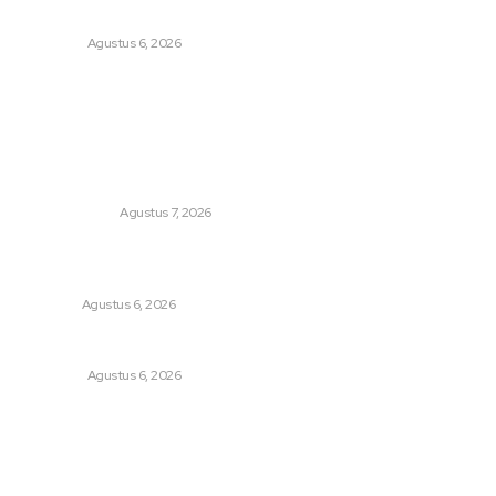
Dari Cek Cok Berujung Maut di Tanah Pinem
KRIMINAL
Agustus 6, 2026
Popular
Kabag Ops Polres Pelabuhan Belawan Janpiter
Napitupulu Memecahkan Kesunyian Malam Tekan Angka
Kriminalitas
MEDAN UTARA
Agustus 7, 2026
Buka Kampanye Germas Dalam ISPS 2026, Wali Kota
Tebing Tinggi Apresiasi Penurunan Stunting
DAERAH
Agustus 6, 2026
Dari Cek Cok Berujung Maut di Tanah Pinem
KRIMINAL
Agustus 6, 2026
Sitemap
Home