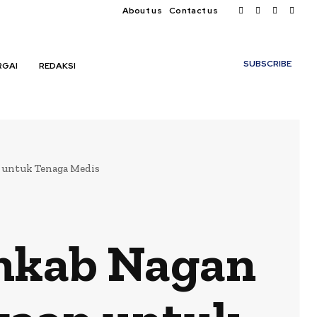
About us
Contact us
My account
SUBSCRIBE
RGAI
REDAKSI
 untuk Tenaga Medis
emkab Nagan