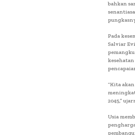
bahkan sa
senantias
pungkasny
Pada kesem
Salviar Ev
pemangku 
kesehatan
pencapaian
“Kita aka
meningkat
2045,” ujar
Usia memb
penghargaa
pembangun