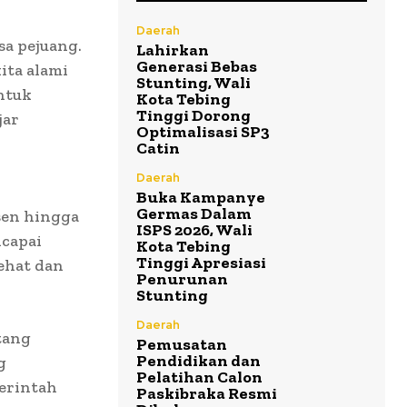
Daerah
sa pejuang.
Lahirkan
Generasi Bebas
ita alami
Stunting, Wali
ntuk
Kota Tebing
Tinggi Dorong
jar
Optimalisasi SP3
Catin
Daerah
Buka Kampanye
Germas Dalam
sen hingga
ISPS 2026, Wali
ncapai
Kota Tebing
Tinggi Apresiasi
ehat dan
Penurunan
Stunting
Daerah
tang
Pemusatan
Pendidikan dan
g
Pelatihan Calon
erintah
Paskibraka Resmi