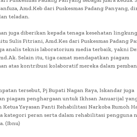
ari Puskesmas Padang Panyang sebagai juara kedua.
 Tanfuza, Amd.Keb dari Puskesmas Padang Panyang, d
dan teladan.
an juga diberikan kepada tenaga kesehatan lingkun
aitu Sulis Fitriani, Amd.Kes dari Puskesmas Padang P
ga analis teknis laboratorium media terbaik, yakni De
md.Ak. Selain itu, tiga camat mendapatkan piagam
an atas kontribusi kolaboratif mereka dalam pemba
.
patan tersebut, Pj Bupati Nagan Raya, Iskandar juga
n piagam penghargaan untuk Ikhsan Januarijal yan
 Ketua Yayasan Panti Rehabilitasi Narkoba Rumoh H
 kategori peran serta dalam rehabilitasi pengguna 
. (Ibnu)