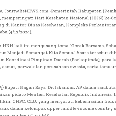
a, JournalisNEWS.com -Pemerintah Kabupaten (Pemk
h, memperingati Hari Kesehatan Nasional (HKN) ke-6
ng di Kantor Dinas Kesehatan, Kompleks Perkantora
bu (4/12/2024).
n HKN kali ini mengusung tema “Gerak Bersama, Seha
us Menjadi Semangat Kita Semua.” Acara tersebut dih
um Koordinasi Pimpinan Daerah (Forkopimda), para k
, camat, perwakilan perusahaan swasta, serta tamu 
Pj) Bupati Nagan Raya, Dr. Iskandar, AP dalam sambut
an pidato Menteri Kesehatan Republik Indonesia, Ir
ikin, CHFC, CLU, yang menyoroti keberhasilan Indo
asuk dalam kelompok upper middle-income country s
masa pandemi Covid-19.