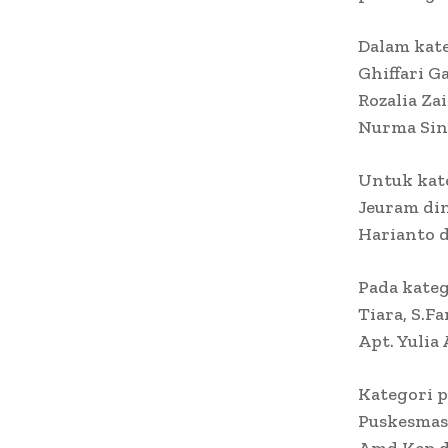
Dalam kate
Ghiffari G
Rozalia Za
Nurma Sint
Untuk kate
Jeuram din
Harianto 
Pada kateg
Tiara, S.F
Apt. Yulia
Kategori p
Puskesmas 