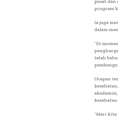
pusat dan
program k
Ia juga me
dalam men
“Di momen 
pengharga
telah bah
pembanguna
Ucapan ter
kesehatan,
akademisi,
kesehatan
“Mari kita