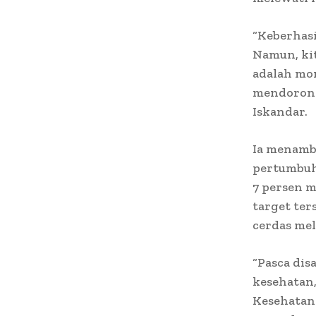
“Keberhasi
Namun, kit
adalah mo
mendorong
Iskandar.
Ia menamb
pertumbuh
7 persen m
target te
cerdas mel
“Pasca di
kesehatan
Kesehatan