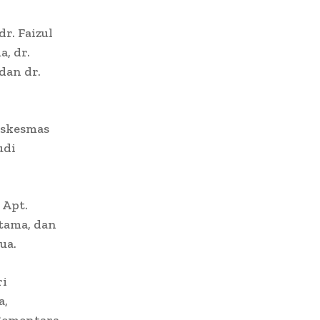
r. Faizul
a, dr.
dan dr.
uskesmas
udi
 Apt.
tama, dan
ua.
ri
a,