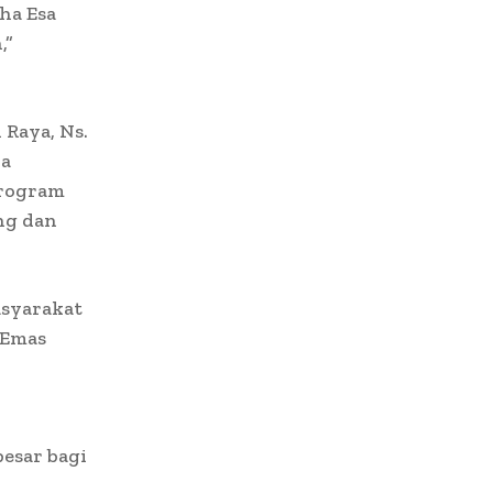
ha Esa
,”
 Raya, Ns.
ra
program
ng dan
asyarakat
 Emas
esar bagi