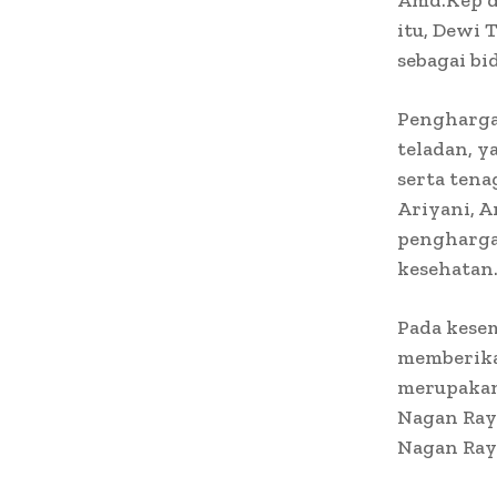
Amd.Kep d
itu, Dewi
sebagai bi
Pengharga
teladan, y
serta tena
Ariyani, A
pengharga
kesehatan
Pada kesem
memberika
merupakan
Nagan Raya
Nagan Raya