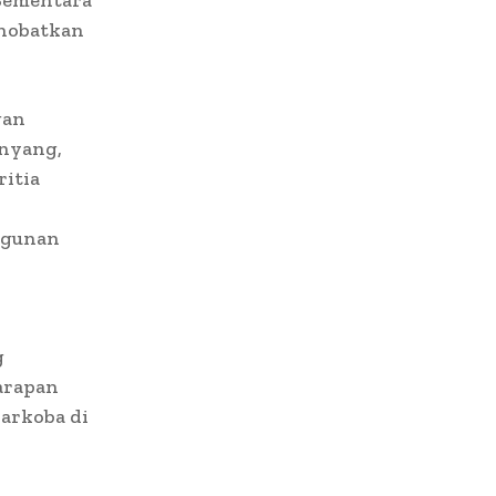
 Sementara
inobatkan
gan
anyang,
ritia
ngunan
g
arapan
narkoba di