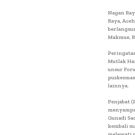
Nagan Ray
Raya, Ace
berlangsu
Makmue, Ra
Peringata
Mutlak Har
unsur For
puskesmas
lainnya.
Penjabat (
menyampaik
Gunadi Sad
kembali m
melewati 