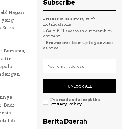
Subscribe
ab) Nagan
- Never miss a story with
0 yang
notifications
n Suka
- Gain full access to our premium
content
- Browse free from up to 5 devices
at once
t Bersama,
adiri
epala
undangan
UNLOCK ALL
annya
I've read and accept the
Privacy Policy
.
. Budi
nesia
etelah
Berita Daerah