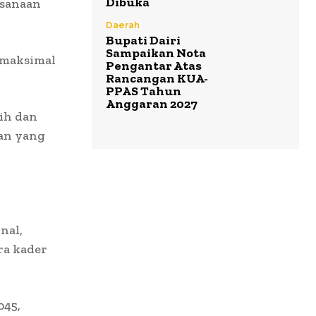
Dibuka
ksanaan
Daerah
Bupati Dairi
Sampaikan Nota
 maksimal
Pengantar Atas
Rancangan KUA-
PPAS Tahun
Anggaran 2027
sih dan
tan yang
nal,
ra kader
045,