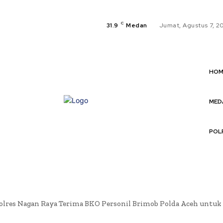
C
31.9
Medan
Jumat, Agustus 7, 2
HOM
MED
POL
olres Nagan Raya Terima BKO Personil Brimob Polda Aceh untu