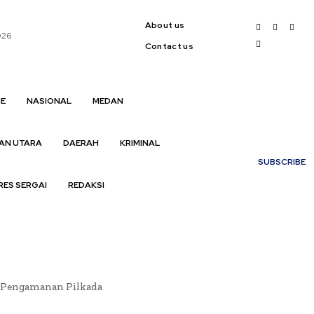
About us
026
Contact us
E
NASIONAL
MEDAN
My account
AN UTARA
DAERAH
KRIMINAL
SUBSCRIBE
RES SERGAI
REDAKSI
k Pengamanan Pilkada