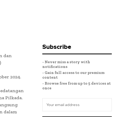
Subscribe
n dan
- Never miss a story with
)
notifications
- Gain full access to our premium
ober 2024.
content
- Browse free from up to 5 devices at
once
“kedatangan
a Pilkada.
langsung
an dalam