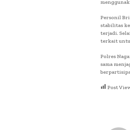
menggunaka
Personil Br
stabilitas 
terjadi. Sel
terkait unt
Polres Naga
sama menjag
berpartisipa
Post Vie