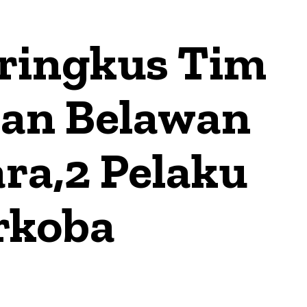
iringkus Tim
han Belawan
ra,2 Pelaku
rkoba