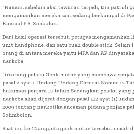
“Namun, sebelum aksi tawuran terjadi, tim patroli 
mengamankan mereka saat sedang berkumpul di Pasa
Kompol P.S. Simbolon.
Dari hasil operasi tersebut, petugas mengamankan l
unit handphone, dan satu buah double stick. Selain it
orang di antara mereka yaitu MFA dan AP dinyatak
narkoba.
“10 orang pelaku Genk motor yang membawa senjata
pasal 2 ayat 1 Undang Undang Darurat Nomor 12 T
hukuman penjara 10 tahun.Sedangkan pelaku yang 
narkoba akan dijerat dengan pasal 112 ayat (1) un
2009 tentang narkotika,ancaman pidana penjara pali
Solimbolon.
Saat ini, ke-12 anggota genk motor tersebut masih