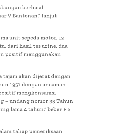
gabungan berhasil
r V Bantenan,” lanjut
ima unit sepeda motor, 12
u, dari hasil tes urine, dua
an positif menggunakan
 tajam akan dijerat dengan
ahun 1951 dengan ancaman
positif mengkonsumsi
dang – undang nomor 35 Tahun
ng lama 4 tahun,” beber P.S
 dalam tahap pemeriksaan