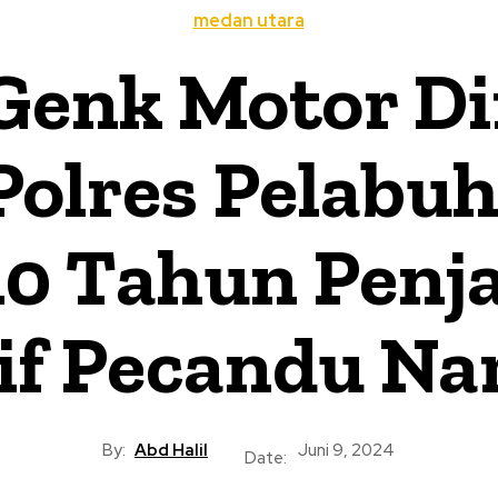
medan utara
Genk Motor D
olres Pelabu
0 Tahun Penja
tif Pecandu Na
By:
Abd Halil
Juni 9, 2024
Date: