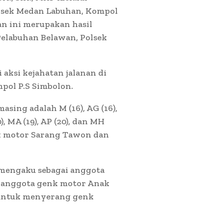
olsek Medan Labuhan, Kompol
n ini merupakan hasil
Pelabuhan Belawan, Polsek
 aksi kejahatan jalanan di
pol P.S Simbolon.
sing adalah M (16), AG (16),
20), MA (19), AP (20), dan MH
nk motor Sarang Tawon dan
 mengaku sebagai anggota
h anggota genk motor Anak
 untuk menyerang genk