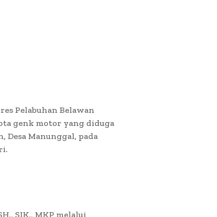
lres Pelabuhan Belawan
ota genk motor yang diduga
n, Desa Manunggal, pada
i.
H., SIK., MKP melalui