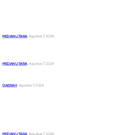
Latest
Menghapus Kesedihan Masyarakat Kurang Mampu, KBB
Bagikan Seratus Paket Sembako
MEDAN UTARA
Agustus 7, 2026
Unit IV PPA Satreskrim Polres Pelabuhan Belawan
Hendaknya Penanganan Perkara Anak di Bawah Umur
Dilakukan Sesuai Ketentuan KUHP Dan KUHAP
MEDAN UTARA
Agustus 7, 2026
Lahirkan Generasi Bebas Stunting, Wali Kota Tebing Tinggi
Dorong Optimalisasi SP3 Catin
DAERAH
Agustus 7, 2026
Popular
Menghapus Kesedihan Masyarakat Kurang Mampu, KBB
Bagikan Seratus Paket Sembako
MEDAN UTARA
Agustus 7, 2026