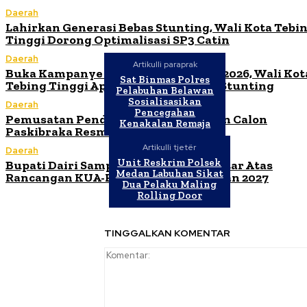
Daerah
Lahirkan Generasi Bebas Stunting, Wali Kota Tebi
Tinggi Dorong Optimalisasi SP3 Catin
Daerah
Artikulli paraprak
Buka Kampanye Germas Dalam ISPS 2026, Wali Kot
Sat Binmas Polres
Tebing Tinggi Apresiasi Penurunan Stunting
Pelabuhan Belawan
Sosialisasikan
Daerah
Pencegahan
Pemusatan Pendidikan dan Pelatihan Calon
Kenakalan Remaja
Paskibraka Resmi Dibuka
Artikulli tjetër
Daerah
Unit Reskrim Polsek
Bupati Dairi Sampaikan Nota Pengantar Atas
Medan Labuhan Sikat
Rancangan KUA-PPAS Tahun Anggaran 2027
Dua Pelaku Maling
Rolling Door
TINGGALKAN KOMENTAR