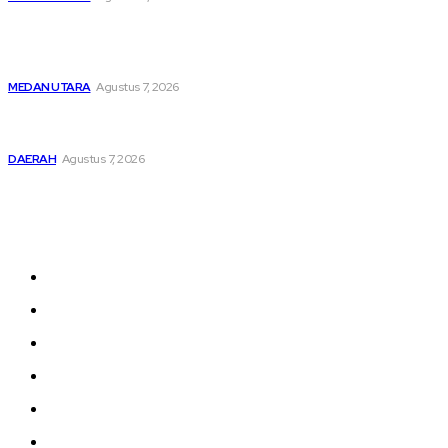
Unit IV PPA Satreskrim Polres Pelabuhan Belawan
Hendaknya Penanganan Perkara Anak di Bawah Umur
Dilakukan Sesuai Ketentuan KUHP Dan KUHAP
MEDAN UTARA
Agustus 7, 2026
Lahirkan Generasi Bebas Stunting, Wali Kota Tebing Tinggi
Dorong Optimalisasi SP3 Catin
DAERAH
Agustus 7, 2026
Sitemap
Home
nasional
Medan
medan utara
Daerah
Kriminal