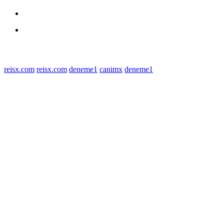
Polres Sergai
Redaksi
© 2022 tagDiv. All Rights Reserved. Made with Newspaper Theme.
reisx.com
reisx.com
deneme1
canimx
deneme1