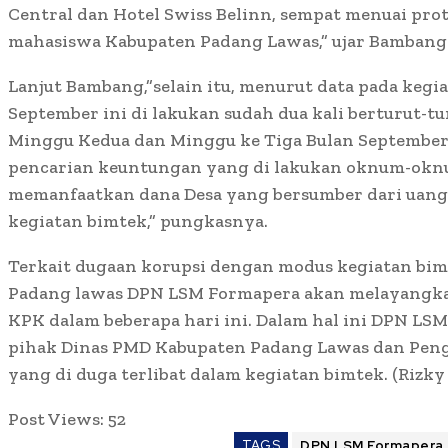
Central dan Hotel Swiss Belinn, sempat menuai pro
mahasiswa Kabupaten Padang Lawas,” ujar Bambang
Lanjut Bambang,”selain itu, menurut data pada kegi
September ini di lakukan sudah dua kali berturut-tu
Minggu Kedua dan Minggu ke Tiga Bulan September, 
pencarian keuntungan yang di lakukan oknum-oknu
memanfaatkan dana Desa yang bersumber dari uan
kegiatan bimtek,” pungkasnya.
Terkait dugaan korupsi dengan modus kegiatan bim
Padang lawas DPN LSM Formapera akan melayangkan
KPK dalam beberapa hari ini. Dalam hal ini DPN L
pihak Dinas PMD Kabupaten Padang Lawas dan Pen
yang di duga terlibat dalam kegiatan bimtek. (Rizk
Post Views:
52
TAGS
DPN LSM Formapera