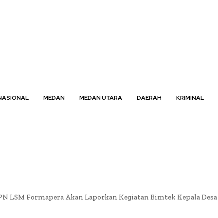
NASIONAL
MEDAN
MEDAN UTARA
DAERAH
KRIMINAL
N LSM Formapera Akan Laporkan Kegiatan Bimtek Kepala Desa s