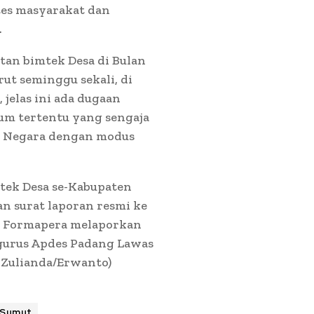
tes masyarakat dan
.
atan bimtek Desa di Bulan
rut seminggu sekali, di
jelas ini ada dugaan
m tertentu yang sengaja
g Negara dengan modus
tek Desa se-Kabupaten
 surat laporan resmi ke
SM Formapera melaporkan
gurus Apdes Padang Lawas
y Zulianda/Erwanto)
 Sumut