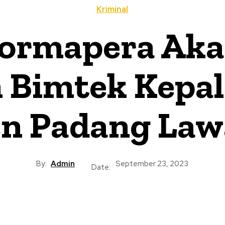
Kriminal
ormapera Aka
 Bimtek Kepal
n Padang Law
By:
Admin
September 23, 2023
Date: