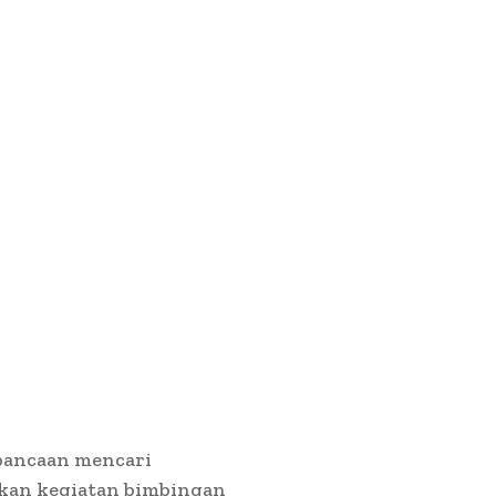
bancaan mencari
kan kegiatan bimbingan