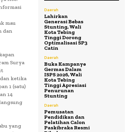
informasi
Daerah
Lahirkan
Generasi Bebas
ak mau
Stunting, Wali
n dan
Kota Tebing
Tinggi Dorong
Optimalisasi SP3
Catin
gkapan
Daerah
aram Surya
Buka Kampanye
Germas Dalam
it
ISPS 2026, Wali
 dan ketika
Kota Tebing
Tinggi Apresiasi
n 1 (satu)
Penurunan
an 14
Stunting
 langsung
Daerah
Pemusatan
Pendidikan dan
Pelatihan Calon
sabu yang
Paskibraka Resmi