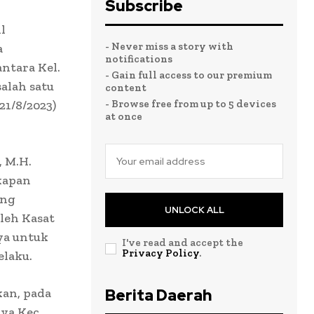
Subscribe
l
- Never miss a story with
a
notifications
antara Kel.
- Gain full access to our premium
alah satu
content
21/8/2023)
- Browse free from up to 5 devices
at once
, M.H.
kapan
ang
UNLOCK ALL
leh Kasat
ya untuk
I've read and accept the
Privacy Policy
.
laku.
kan, pada
Berita Daerah
aya Kec.