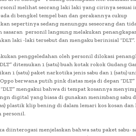
rsonil melihat seorang laki laki yang cirinya sesuai 
rada di bengkel tempel ban dan gerakannya cukup
kan sepertinya sedang menunggu seseorang dan tid
n sasaran personil langsung melakukan penangkapa
n laki -laki tersebut dan mengaku berinisial “DLT”.
lakukan penggeledahan oleh personil dilokasi penan
DLT” ditemukan 1 (satu) buah kotak rokok Gudang G
kan 1 (satu) paket narkotika jenis sabu dan 1 (satu) un
ppo berwana putih pink diatas meja di depan “DLT”
i “DLT” mengakui bahwa di tempat kosannya menyimpa
ngn digital yang biasa di gunakan menimbang sabu d
as) plastik klip bening di dalam lemari kos kosan dan
 personil.
ka diinterogasi menjelaskan bahwa satu paket sabu- 