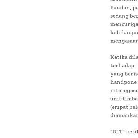
Pandan, pe
sedang be
mencuriga
kehilanga
mengamanka
Ketika di
terhadap “
yang berisi
handpone O
interogas
unit timba
(empat bel
diamankan
“DLT” keti