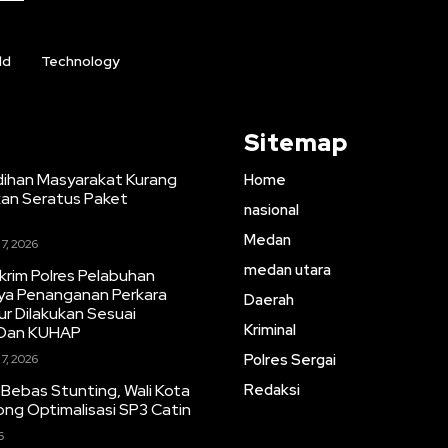
ld
Technology
Sitemap
ihan Masyarakat Kurang
Home
an Seratus Paket
nasional
Medan
7, 2026
medan utara
skrim Polres Pelabuhan
ya Penanganan Perkara
Daerah
r Dilakukan Sesuai
Kriminal
 Dan KUHAP
Polres Sergai
7, 2026
 Bebas Stunting, Wali Kota
Redaksi
ong Optimalisasi SP3 Catin
6