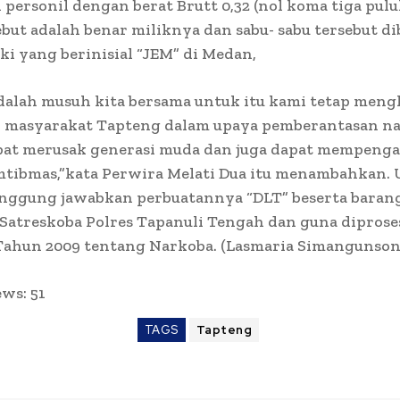
personil dengan berat Brutt 0,32 (nol koma tiga pulu
but adalah benar miliknya dan sabu- sabu tersebut di
laki yang berinisial “JEM” di Medan,
dalah musuh kita bersama untuk itu kami tetap men
si masyarakat Tapteng dalam upaya pemberantasan n
pat merusak generasi muda dan juga dapat mempenga
amtibmas,”kata Perwira Melati Dua itu menambahkan.
ggung jawabkan perbuatannya “DLT” beserta barang
Satreskoba Polres Tapanuli Tengah dan guna diproses
Tahun 2009 tentang Narkoba. (Lasmaria Simangunson
ews:
51
TAGS
Tapteng