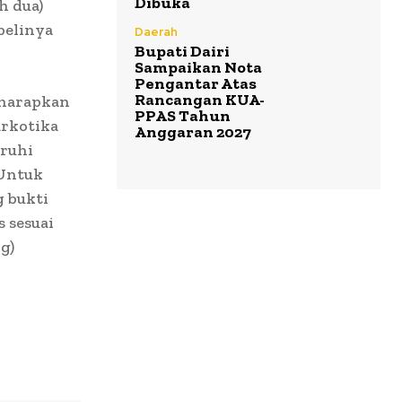
Dibuka
h dua)
belinya
Daerah
Bupati Dairi
Sampaikan Nota
Pengantar Atas
Rancangan KUA-
gharapkan
PPAS Tahun
arkotika
Anggaran 2027
ruhi
 Untuk
 bukti
 sesuai
g)