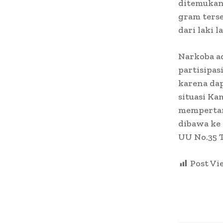
ditemukan 
gram terse
dari laki 
Narkoba a
partisipa
karena da
situasi K
mempertan
dibawa ke 
UU No.35 
Post Vi