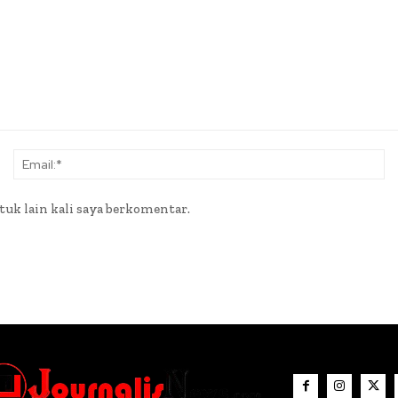
Nama:*
Em
tuk lain kali saya berkomentar.