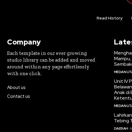
Read History
Company
Late
Menghap
Each template in our ever growing
Mampu, 
studio library can be added and moved
Sembak
around within any page effortlessly
MEDAN UT
with one click.
Unit IV 
Belawan
About us
Anak di
Contact us
Ketent
MEDAN UT
Lahirkan
Tebing T
DAERAH
A