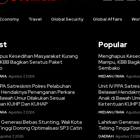
Economy
Travel
Global Security
Global Affairs
Wor
st
Popular
us Kesedihan Masyarakat Kurang
Menghapus Kesed
KBB Bagikan Seratus Paket
Mampu, KBB Bagik
o
Sembako
ARA
Agustus 7, 2026
MEDAN UTARA
Agustus 
PPA Satreskrim Polres Pelabuhan
Unit IV PPA Satre
 Hendaknya Penanganan Perkara
Belawan Hendakn
 Bawah Umur Dilakukan Sesuai
Anak di Bawah Umu
uan KUHP Dan KUHAP
Ketentuan KUHP
ARA
Agustus 7, 2026
MEDAN UTARA
Agustus 
 Generasi Bebas Stunting, Wali Kota
Lahirkan Generasi
inggi Dorong Optimalisasi SP3 Catin
Tebing Tinggi Dor
gustus 7, 2026
DAERAH
Agustus 7, 202