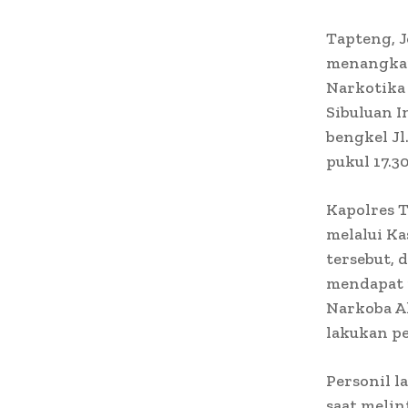
Tapteng, J
menangkap 
Narkotika j
Sibuluan I
bengkel Jl
pukul 17.3
Kapolres T
melalui K
tersebut, 
mendapat 
Narkoba A
lakukan p
Personil l
saat melin