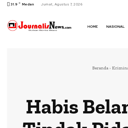
C
31.9
Medan
Jumat, Agustus 7, 2026
HOME
NASIONAL
Beranda
Krimin
Habis Bela