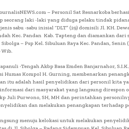
ournalisNEWS.com – Personil Sat Resnarkoba berhasi
seorang laki -laki yang diduga pelaku tindak pidan
enis sabu -sabu inisial “DLT” (29) domisili Jl. KH. Dew
ndah Kec. Pandan Kab. Tapteng dan diamankan dari s
. Sibolga – Psp Kel. Sibuluan Raya Kec. Pandan, Senin (
0 Wib.
apanuli -Tengah Akbp Basa Emden Banjarnahor, S.I.K.
asi Humas Kompol H. Gurning, membenarkan penang
dan itu adalah hasil penyelidikan dari personil kita y
informasi dari masyarakat yang langsung direspon o
kp Juli Purwono, SH, MH dan perintahkan personiln
enyelidikan dan melakukan penangkapan terhadap pe
angsung menuju kelokasi untuk melakukan penyelidi
tas di Jl. Sibolga – Padang Sidempuan Kel. Sibuluan R