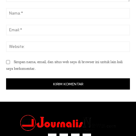
Komentar:
Na
Ema
Web
Simpan nama, email, dan situs web saya di browser ini untuk lain kali
saya berkomentar.