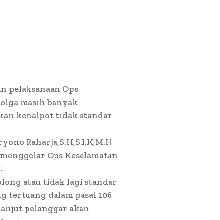
an pelaksanaan Ops
bolga masih banyak
an kenalpot tidak standar
yono Raharja,S.H,S.I.K,M.H
t menggelar Ops Keselamatan
.
ong atau tidak lagi standar
g tertuang dalam pasal 106
lanjut pelanggar akan