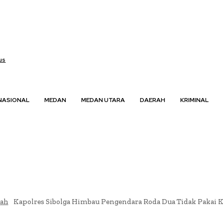
us
NASIONAL
MEDAN
MEDAN UTARA
DAERAH
KRIMINAL
rah
Kapolres Sibolga Himbau Pengendara Roda Dua Tidak Pakai 