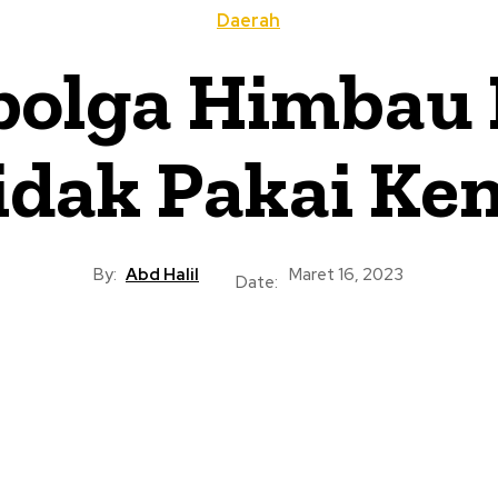
Daerah
ibolga Himbau
idak Pakai Ken
By:
Abd Halil
Maret 16, 2023
Date: