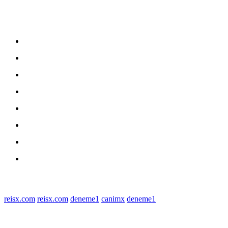
Sitemap
Home
nasional
Medan
medan utara
Daerah
Kriminal
Polres Sergai
Redaksi
© 2022 tagDiv. All Rights Reserved. Made with Newspaper Theme.
reisx.com
reisx.com
deneme1
canimx
deneme1