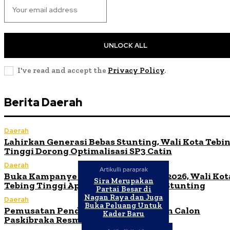
UNLOCK ALL
I've read and accept the
Privacy Policy
.
Berita Daerah
Daerah
Lahirkan Generasi Bebas Stunting, Wali Kota Tebi
Tinggi Dorong Optimalisasi SP3 Catin
Daerah
Artikulli paraprak
Buka Kampanye Germas Dalam ISPS 2026, Wali Kot
Sira Merupakan
Tebing Tinggi Apresiasi Penurunan Stunting
Partai Besar di
Nagan Raya dan Juga
Daerah
Buka Peluang Untuk
Pemusatan Pendidikan dan Pelatihan Calon
Kader Baru
Paskibraka Resmi Dibuka