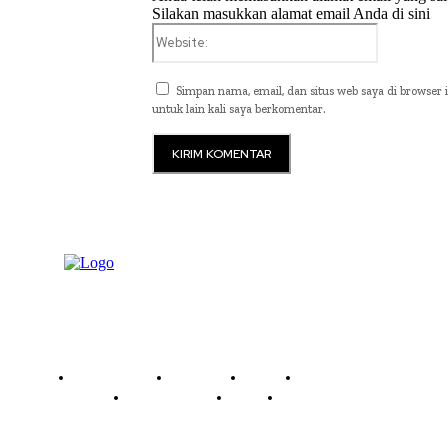
Silakan masukkan alamat email Anda di sini
Website:
Simpan nama, email, dan situs web saya di browser i
untuk lain kali saya berkomentar.
Read History
Economy
Travel
Global Security
Global Affairs
World
Technology