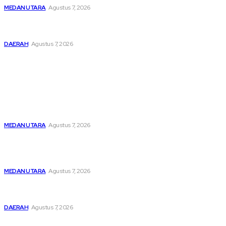
MEDAN UTARA
Agustus 7, 2026
Lahirkan Generasi Bebas Stunting, Wali Kota Tebing Tinggi
Dorong Optimalisasi SP3 Catin
DAERAH
Agustus 7, 2026
Popular
Menghapus Kesedihan Masyarakat Kurang Mampu, KBB
Bagikan Seratus Paket Sembako
MEDAN UTARA
Agustus 7, 2026
Unit IV PPA Satreskrim Polres Pelabuhan Belawan
Hendaknya Penanganan Perkara Anak di Bawah Umur
Dilakukan Sesuai Ketentuan KUHP Dan KUHAP
MEDAN UTARA
Agustus 7, 2026
Lahirkan Generasi Bebas Stunting, Wali Kota Tebing Tinggi
Dorong Optimalisasi SP3 Catin
DAERAH
Agustus 7, 2026