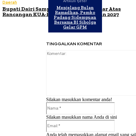
Artikulli tjetër
Daerah
Menjelang Bulan
Bupati Dairi Sampaikan Nota Pengantar Atas
Ramadhan, Pemko
Rancangan KUA-PPAS Tahun Anggaran 2027
Padang Sidempuan
Bersama BI Sibolga
Gelar GPM
TINGGALKAN KOMENTAR
Silakan masukkan komentar anda!
Nama:*
Silakan masukkan nama Anda di sini
Email:*
Anda telah memasukkan alamat email yang sal