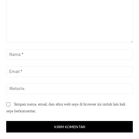
Komentar:
Na
Ema
Web
Simpan nama, email, dan situs web saya di browser ini untuk lain kali
saya berkomentar.