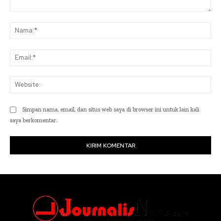
Komentar:
Na
Ema
Web
Simpan nama, email, dan situs web saya di browser ini untuk lain kali
saya berkomentar.