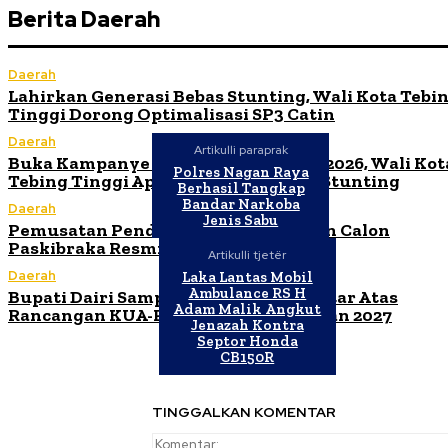
Berita Daerah
Daerah
Lahirkan Generasi Bebas Stunting, Wali Kota Tebi
Tinggi Dorong Optimalisasi SP3 Catin
Daerah
Artikulli paraprak
Buka Kampanye Germas Dalam ISPS 2026, Wali Kot
Polres Nagan Raya
Tebing Tinggi Apresiasi Penurunan Stunting
Berhasil Tangkap
Bandar Narkoba
Daerah
Jenis Sabu
Pemusatan Pendidikan dan Pelatihan Calon
Paskibraka Resmi Dibuka
Artikulli tjetër
Daerah
Laka Lantas Mobil
Ambulance RS H
Bupati Dairi Sampaikan Nota Pengantar Atas
Adam Malik Angkut
Rancangan KUA-PPAS Tahun Anggaran 2027
Jenazah Kontra
Septor Honda
CB150R
TINGGALKAN KOMENTAR