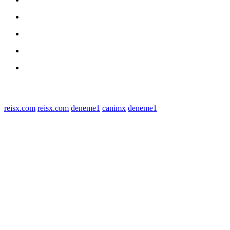
medan utara
Daerah
Kriminal
Polres Sergai
Redaksi
© 2022 tagDiv. All Rights Reserved. Made with Newspaper Theme.
reisx.com
reisx.com
deneme1
canimx
deneme1