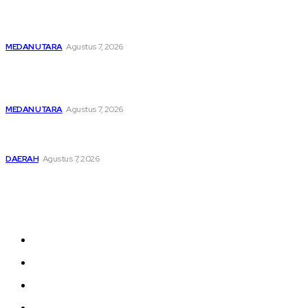
Menghapus Kesedihan Masyarakat Kurang Mampu, KBB
Bagikan Seratus Paket Sembako
MEDAN UTARA
Agustus 7, 2026
Unit IV PPA Satreskrim Polres Pelabuhan Belawan
Hendaknya Penanganan Perkara Anak di Bawah Umur
Dilakukan Sesuai Ketentuan KUHP Dan KUHAP
MEDAN UTARA
Agustus 7, 2026
Lahirkan Generasi Bebas Stunting, Wali Kota Tebing Tinggi
Dorong Optimalisasi SP3 Catin
DAERAH
Agustus 7, 2026
Sitemap
Home
nasional
Medan