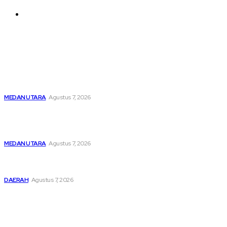
Contact us
Latest
Menghapus Kesedihan Masyarakat Kurang Mampu, KBB
Bagikan Seratus Paket Sembako
MEDAN UTARA
Agustus 7, 2026
Unit IV PPA Satreskrim Polres Pelabuhan Belawan
Hendaknya Penanganan Perkara Anak di Bawah Umur
Dilakukan Sesuai Ketentuan KUHP Dan KUHAP
MEDAN UTARA
Agustus 7, 2026
Lahirkan Generasi Bebas Stunting, Wali Kota Tebing Tinggi
Dorong Optimalisasi SP3 Catin
DAERAH
Agustus 7, 2026
Popular