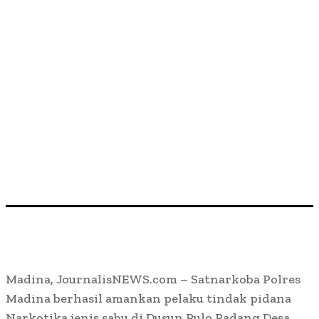
Madina, JournalisNEWS.com – Satnarkoba Polres
Madina berhasil amankan pelaku tindak pidana
Narkotika jenis sabu di Dusun Pulo Padang Desa