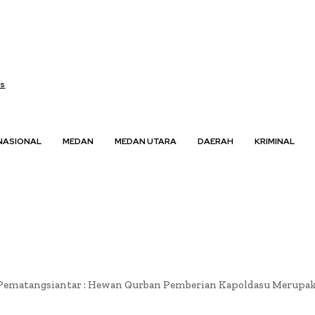
us
NASIONAL
MEDAN
MEDAN UTARA
DAERAH
KRIMINAL
Pematangsiantar : Hewan Qurban Pemberian Kapoldasu Merupak