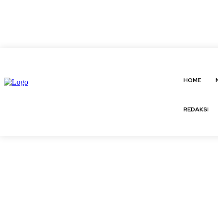
C
22.9
Medan
Jumat, Agustus 7, 2026
About us
Contact 
HOME
HOME
REDAKSI
REDAKSI