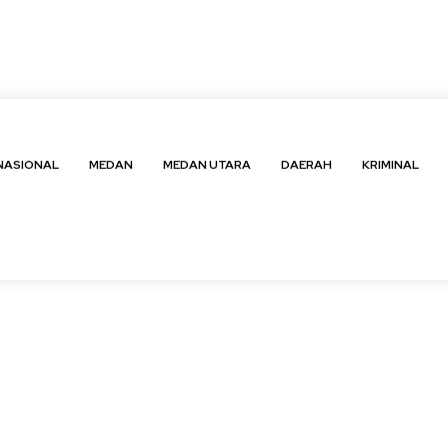
us
NASIONAL
MEDAN
MEDAN UTARA
DAERAH
KRIMINAL
NASIONAL
MEDAN
MEDAN UTARA
DAERAH
KRIMINAL