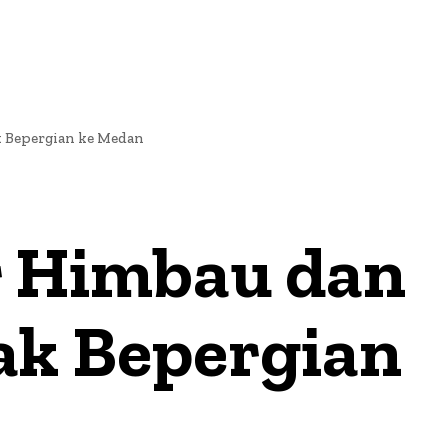
k Bepergian ke Medan
r Himbau dan
ak Bepergian