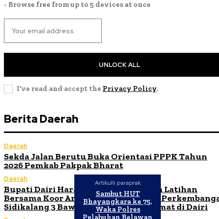
- Browse free from up to 5 devices at once
UNLOCK ALL
I've read and accept the
Privacy Policy
.
Berita Daerah
Daerah
Sekda Jalan Berutu Buka Orientasi PPPK Tahun
2026 Pemkab Pakpak Bharat
Daerah
Artikulli paraprak
Bupati Dairi Harap Ibadah Malam dan Latihan
Sambut HUT
Bersama Koor Ama Maranatha HKBP Perkembang
Bhayangkara ke 75,
Sidikalang 3 Bawa Kebaikan untuk Umat di Dairi
Waka Polres
Pelabuhan Belawan