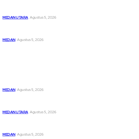
Pengedar Ganja di Hamparan Perak Lemas Dijemput Sat
Narkoba Polres Pelabuhan Belawan
MEDAN UTARA
Agustus 5, 2026
Perkuat Sinergisitas, Kapolres Pelabuhan Belawan
Laksanakan Kunker Ke DPRD Kota Medan
MEDAN
Agustus 5, 2026
Popular
Asep Wahyudi Berharap Kepemimpinan Mada LMP Sumut
Makin Kritis Dan Memperhatikan Nasib Kader
MEDAN
Agustus 5, 2026
Pengedar Ganja di Hamparan Perak Lemas Dijemput Sat
Narkoba Polres Pelabuhan Belawan
MEDAN UTARA
Agustus 5, 2026
Perkuat Sinergisitas, Kapolres Pelabuhan Belawan
Laksanakan Kunker Ke DPRD Kota Medan
MEDAN
Agustus 5, 2026