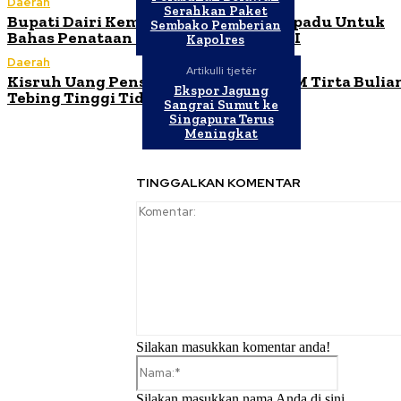
Daerah
Serahkan Paket
Bupati Dairi Kembali Gelar Rapat Terpadu Untuk
Sembako Pemberian
Bahas Penataan KJA di Desa Silalahi II
Kapolres
Daerah
Artikulli tjetër
Kisruh Uang Pensiun Karyawan PDAM Tirta Bulia
Ekspor Jagung
Tebing Tinggi Tidak Dibayarkan
Sangrai Sumut ke
Singapura Terus
Meningkat
TINGGALKAN KOMENTAR
Silakan masukkan komentar anda!
Nama:*
Silakan masukkan nama Anda di sini