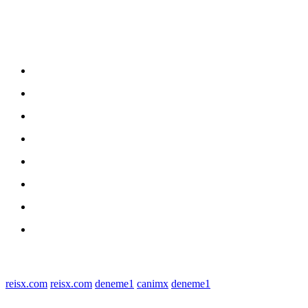
Sitemap
Home
nasional
Medan
medan utara
Daerah
Kriminal
Polres Sergai
Redaksi
© 2022 tagDiv. All Rights Reserved. Made with Newspaper Theme.
reisx.com
reisx.com
deneme1
canimx
deneme1