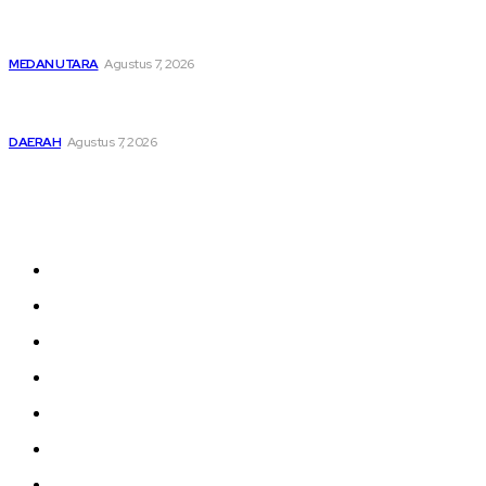
Hendaknya Penanganan Perkara Anak di Bawah Umur
Dilakukan Sesuai Ketentuan KUHP Dan KUHAP
MEDAN UTARA
Agustus 7, 2026
Lahirkan Generasi Bebas Stunting, Wali Kota Tebing Tinggi
Dorong Optimalisasi SP3 Catin
DAERAH
Agustus 7, 2026
Sitemap
Home
nasional
Medan
medan utara
Daerah
Kriminal