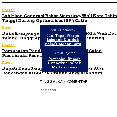
Daerah
Lahirkan Generasi Bebas Stunting, Wali Kota Tebi
Tinggi Dorong Optimalisasi SP3 Catin
Daerah
Artikulli paraprak
Buka Kampanye Germas Dalam ISPS 2026, Wali Kot
Jual Togel Warga
Tebing Tinggi Apresiasi Penurunan Stunting
Labuhan Diciduk
Polsek Medan Baru
Daerah
Pemusatan Pendidikan dan Pelatihan Calon
Artikulli tjetër
Paskibraka Resmi Dibuka
Pembobol Rumah
Daerah
Diringkus Polsek
Medan Timur
Bupati Dairi Sampaikan Nota Pengantar Atas
Rancangan KUA-PPAS Tahun Anggaran 2027
TINGGALKAN KOMENTAR