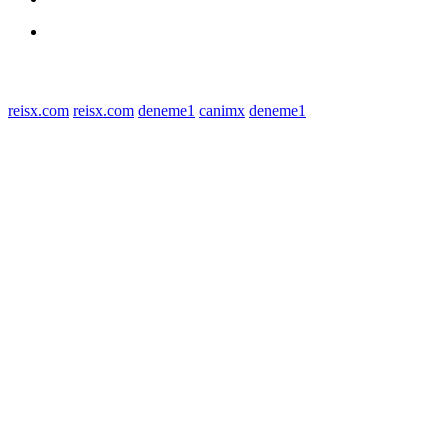
Polres Sergai
Redaksi
© 2022 tagDiv. All Rights Reserved. Made with Newspaper Theme.
reisx.com
reisx.com
deneme1
canimx
deneme1