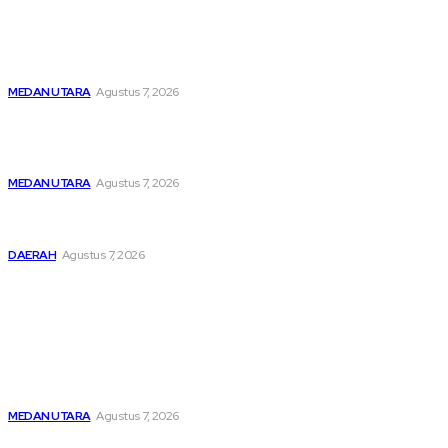
Latest
Menghapus Kesedihan Masyarakat Kurang Mampu, KBB
Bagikan Seratus Paket Sembako
MEDAN UTARA
Agustus 7, 2026
Unit IV PPA Satreskrim Polres Pelabuhan Belawan
Hendaknya Penanganan Perkara Anak di Bawah Umur
Dilakukan Sesuai Ketentuan KUHP Dan KUHAP
MEDAN UTARA
Agustus 7, 2026
Lahirkan Generasi Bebas Stunting, Wali Kota Tebing Tinggi
Dorong Optimalisasi SP3 Catin
DAERAH
Agustus 7, 2026
Popular
Menghapus Kesedihan Masyarakat Kurang Mampu, KBB
Bagikan Seratus Paket Sembako
MEDAN UTARA
Agustus 7, 2026
Unit IV PPA Satreskrim Polres Pelabuhan Belawan