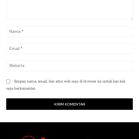
Komentar:
Na
Ema
Web
Simpan nama, email, dan situs web saya di browser ini untuk lain kali
saya berkomentar.