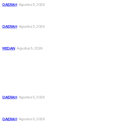
DAERAH
Agustus 5, 2026
Bupati Dairi Sampaikan Nota Pengantar Atas Rancangan
KUA-PPAS Tahun Anggaran 2027
DAERAH
Agustus 5, 2026
Asep Wahyudi Berharap Kepemimpinan Mada LMP Sumut
Makin Kritis Dan Memperhatikan Nasib Kader
MEDAN
Agustus 5, 2026
Popular
Pemusatan Pendidikan dan Pelatihan Calon Paskibraka
Resmi Dibuka
DAERAH
Agustus 5, 2026
Bupati Dairi Sampaikan Nota Pengantar Atas Rancangan
KUA-PPAS Tahun Anggaran 2027
DAERAH
Agustus 5, 2026
Asep Wahyudi Berharap Kepemimpinan Mada LMP Sumut
Makin Kritis Dan Memperhatikan Nasib Kader