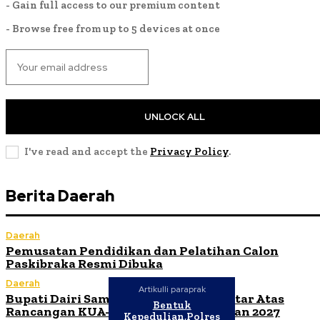
- Gain full access to our premium content
- Browse free from up to 5 devices at once
UNLOCK ALL
I've read and accept the
Privacy Policy
.
Berita Daerah
Daerah
Pemusatan Pendidikan dan Pelatihan Calon
Paskibraka Resmi Dibuka
Daerah
Artikulli paraprak
Bupati Dairi Sampaikan Nota Pengantar Atas
Bentuk
Rancangan KUA-PPAS Tahun Anggaran 2027
Kepedulian,Polres