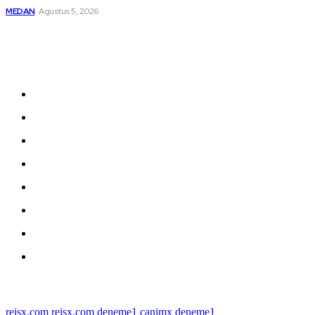
MEDAN
Agustus 5, 2026
Sitemap
Home
nasional
Medan
medan utara
Daerah
Kriminal
Polres Sergai
Redaksi
© 2022 tagDiv. All Rights Reserved. Made with Newspaper Theme.
reisx.com
reisx.com
deneme1
canimx
deneme1