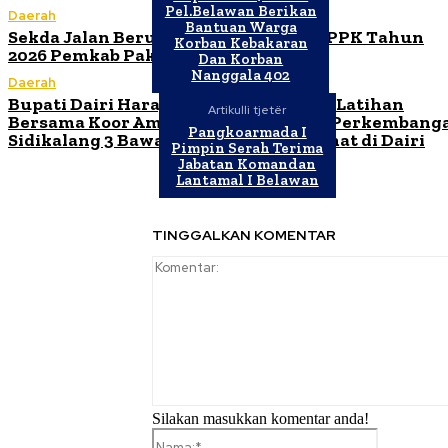
Pel.Belawan Berikan
Daerah
Bantuan Warga
Sekda Jalan Berutu Buka Orientasi PPPK Tahun
Korban Kebakaran
2026 Pemkab Pakpak Bharat
Dan Korban
Nanggala 402
Daerah
Bupati Dairi Harap Ibadah Malam dan Latihan
Artikulli tjetër
Bersama Koor Ama Maranatha HKBP Perkembang
Pangkoarmada I
Sidikalang 3 Bawa Kebaikan untuk Umat di Dairi
Pimpin Serah Terima
Jabatan Komandan
Lantamal I Belawan
TINGGALKAN KOMENTAR
Silakan masukkan komentar anda!
Nama:*