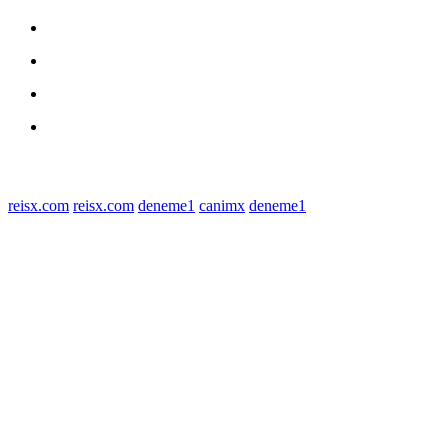
Daerah
Kriminal
Polres Sergai
Redaksi
© 2022 tagDiv. All Rights Reserved. Made with Newspaper Theme.
reisx.com
reisx.com
deneme1
canimx
deneme1