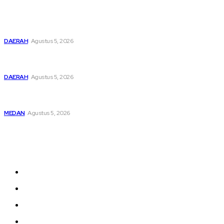
Pemusatan Pendidikan dan Pelatihan Calon Paskibraka
Resmi Dibuka
DAERAH
Agustus 5, 2026
Bupati Dairi Sampaikan Nota Pengantar Atas Rancangan
KUA-PPAS Tahun Anggaran 2027
DAERAH
Agustus 5, 2026
Asep Wahyudi Berharap Kepemimpinan Mada LMP Sumut
Makin Kritis Dan Memperhatikan Nasib Kader
MEDAN
Agustus 5, 2026
Sitemap
Home
nasional
Medan
medan utara