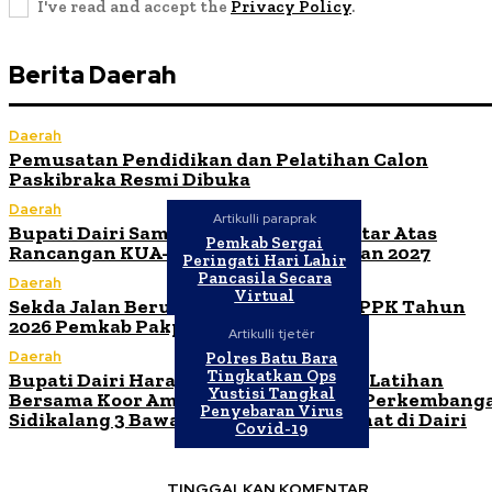
I've read and accept the
Privacy Policy
.
Berita Daerah
Daerah
Pemusatan Pendidikan dan Pelatihan Calon
Paskibraka Resmi Dibuka
Daerah
Artikulli paraprak
Bupati Dairi Sampaikan Nota Pengantar Atas
Pemkab Sergai
Rancangan KUA-PPAS Tahun Anggaran 2027
Peringati Hari Lahir
Pancasila Secara
Daerah
Virtual
Sekda Jalan Berutu Buka Orientasi PPPK Tahun
2026 Pemkab Pakpak Bharat
Artikulli tjetër
Daerah
Polres Batu Bara
Tingkatkan Ops
Bupati Dairi Harap Ibadah Malam dan Latihan
Yustisi Tangkal
Bersama Koor Ama Maranatha HKBP Perkembang
Penyebaran Virus
Sidikalang 3 Bawa Kebaikan untuk Umat di Dairi
Covid-19
TINGGALKAN KOMENTAR