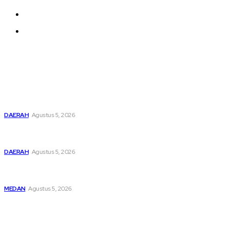
About us
Contact us
Latest
Pemusatan Pendidikan dan Pelatihan Calon Paskibraka
Resmi Dibuka
DAERAH
Agustus 5, 2026
Bupati Dairi Sampaikan Nota Pengantar Atas Rancangan
KUA-PPAS Tahun Anggaran 2027
DAERAH
Agustus 5, 2026
Asep Wahyudi Berharap Kepemimpinan Mada LMP Sumut
Makin Kritis Dan Memperhatikan Nasib Kader
MEDAN
Agustus 5, 2026
Popular