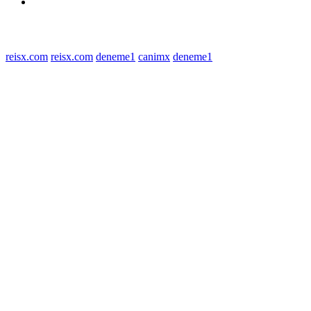
Redaksi
© 2022 tagDiv. All Rights Reserved. Made with Newspaper Theme.
reisx.com
reisx.com
deneme1
canimx
deneme1