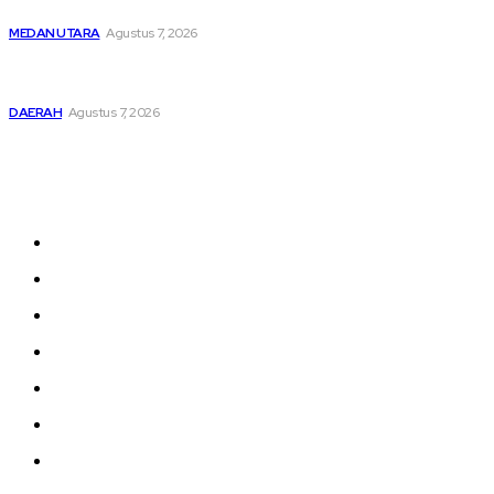
Dilakukan Sesuai Ketentuan KUHP Dan KUHAP
MEDAN UTARA
Agustus 7, 2026
Lahirkan Generasi Bebas Stunting, Wali Kota Tebing Tinggi
Dorong Optimalisasi SP3 Catin
DAERAH
Agustus 7, 2026
Sitemap
Home
nasional
Medan
medan utara
Daerah
Kriminal
Polres Sergai