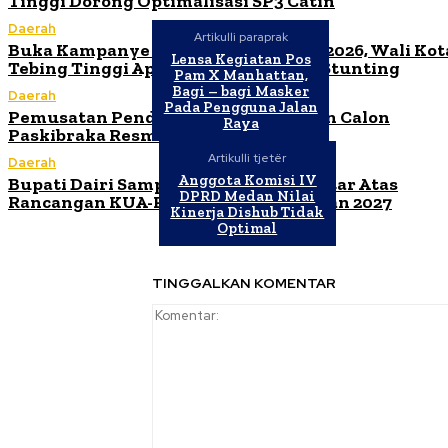
Tinggi Dorong Optimalisasi SP3 Catin
Daerah
Artikulli paraprak
Buka Kampanye Germas Dalam ISPS 2026, Wali Kot
Lensa Kegiatan Pos
Tebing Tinggi Apresiasi Penurunan Stunting
Pam X Manhattan,
Bagi – bagi Masker
Daerah
Pada Pengguna Jalan
Pemusatan Pendidikan dan Pelatihan Calon
Raya
Paskibraka Resmi Dibuka
Artikulli tjetër
Daerah
Anggota Komisi IV
Bupati Dairi Sampaikan Nota Pengantar Atas
DPRD Medan Nilai
Rancangan KUA-PPAS Tahun Anggaran 2027
Kinerja Dishub Tidak
Optimal
TINGGALKAN KOMENTAR