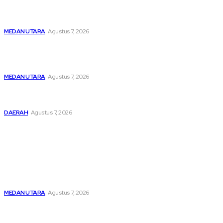
Menghapus Kesedihan Masyarakat Kurang Mampu, KBB
Bagikan Seratus Paket Sembako
MEDAN UTARA
Agustus 7, 2026
Unit IV PPA Satreskrim Polres Pelabuhan Belawan
Hendaknya Penanganan Perkara Anak di Bawah Umur
Dilakukan Sesuai Ketentuan KUHP Dan KUHAP
MEDAN UTARA
Agustus 7, 2026
Lahirkan Generasi Bebas Stunting, Wali Kota Tebing Tinggi
Dorong Optimalisasi SP3 Catin
DAERAH
Agustus 7, 2026
Popular
Menghapus Kesedihan Masyarakat Kurang Mampu, KBB
Bagikan Seratus Paket Sembako
MEDAN UTARA
Agustus 7, 2026
Unit IV PPA Satreskrim Polres Pelabuhan Belawan
Hendaknya Penanganan Perkara Anak di Bawah Umur