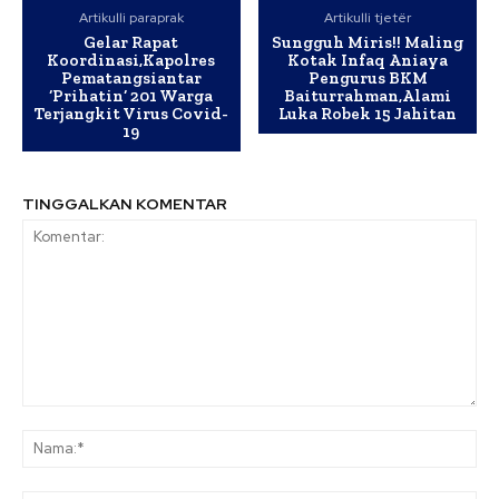
Artikulli paraprak
Artikulli tjetër
Gelar Rapat
Sungguh Miris!! Maling
Koordinasi,Kapolres
Kotak Infaq Aniaya
Pematangsiantar
Pengurus BKM
‘Prihatin’ 201 Warga
Baiturrahman,Alami
Terjangkit Virus Covid-
Luka Robek 15 Jahitan
19
TINGGALKAN KOMENTAR
Komentar:
Na