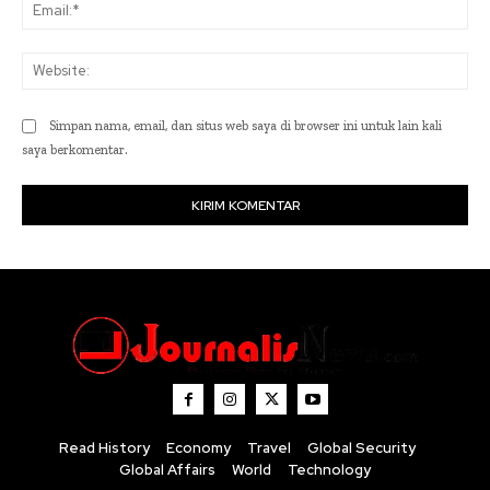
Ema
Web
Simpan nama, email, dan situs web saya di browser ini untuk lain kali
saya berkomentar.
Read History
Economy
Travel
Global Security
Global Affairs
World
Technology