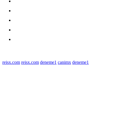
medan utara
Daerah
Kriminal
Polres Sergai
Redaksi
© 2022 tagDiv. All Rights Reserved. Made with Newspaper Theme.
reisx.com
reisx.com
deneme1
canimx
deneme1