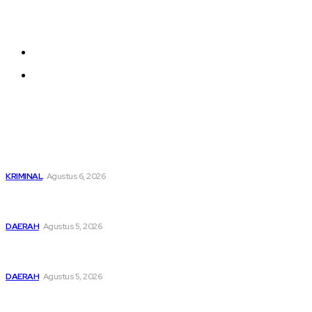
be added and moved around within any page
effortlessly with one click.
About us
Contact us
Latest
Dari Cek Cok Berujung Maut di Tanah Pinem
KRIMINAL
Agustus 6, 2026
Pemusatan Pendidikan dan Pelatihan Calon Paskibraka
Resmi Dibuka
DAERAH
Agustus 5, 2026
Bupati Dairi Sampaikan Nota Pengantar Atas Rancangan
KUA-PPAS Tahun Anggaran 2027
DAERAH
Agustus 5, 2026