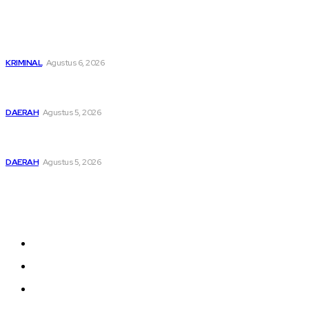
Popular
Dari Cek Cok Berujung Maut di Tanah Pinem
KRIMINAL
Agustus 6, 2026
Pemusatan Pendidikan dan Pelatihan Calon Paskibraka
Resmi Dibuka
DAERAH
Agustus 5, 2026
Bupati Dairi Sampaikan Nota Pengantar Atas Rancangan
KUA-PPAS Tahun Anggaran 2027
DAERAH
Agustus 5, 2026
Sitemap
Home
nasional
Medan