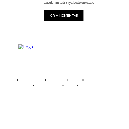
untuk lain kali saya berkomentar.
Read History
Economy
Travel
Global Security
Global Affairs
World
Technology
Company
Each template in our ever growing studio library can