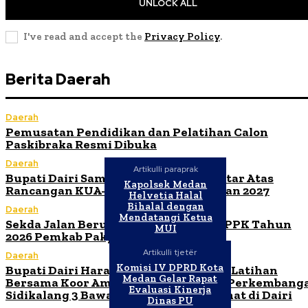
UNLOCK ALL
I've read and accept the
Privacy Policy
.
Berita Daerah
Daerah
Pemusatan Pendidikan dan Pelatihan Calon
Paskibraka Resmi Dibuka
Daerah
Artikulli paraprak
Bupati Dairi Sampaikan Nota Pengantar Atas
Kapolsek Medan
Rancangan KUA-PPAS Tahun Anggaran 2027
Helvetia Halal
Bihalal dengan
Daerah
Mendatangi Ketua
Sekda Jalan Berutu Buka Orientasi PPPK Tahun
MUI
2026 Pemkab Pakpak Bharat
Artikulli tjetër
Daerah
Komisi IV DPRD Kota
Bupati Dairi Harap Ibadah Malam dan Latihan
Medan Gelar Rapat
Bersama Koor Ama Maranatha HKBP Perkembang
Evaluasi Kinerja
Sidikalang 3 Bawa Kebaikan untuk Umat di Dairi
Dinas PU