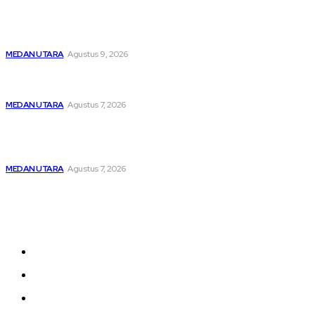
Dibawah Kendali Kabag Ops Polres Pelabuhan Belawan
Janpiter Napitupulu, Belawan Bahari Kembali Kondusif
MEDAN UTARA
Agustus 9, 2026
Menghapus Kesedihan Masyarakat Kurang Mampu, KBB
Bagikan Seratus Paket Sembako
MEDAN UTARA
Agustus 7, 2026
Unit IV PPA Satreskrim Polres Pelabuhan Belawan
Hendaknya Penanganan Perkara Anak di Bawah Umur
Dilakukan Sesuai Ketentuan KUHP Dan KUHAP
MEDAN UTARA
Agustus 7, 2026
Sitemap
Home
nasional
Medan