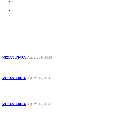
About us
Contact us
Latest
Dibawah Kendali Kabag Ops Polres Pelabuhan Belawan
Janpiter Napitupulu, Belawan Bahari Kembali Kondusif
MEDAN UTARA
Agustus 9, 2026
Menghapus Kesedihan Masyarakat Kurang Mampu, KBB
Bagikan Seratus Paket Sembako
MEDAN UTARA
Agustus 7, 2026
Unit IV PPA Satreskrim Polres Pelabuhan Belawan
Hendaknya Penanganan Perkara Anak di Bawah Umur
Dilakukan Sesuai Ketentuan KUHP Dan KUHAP
MEDAN UTARA
Agustus 7, 2026
Popular