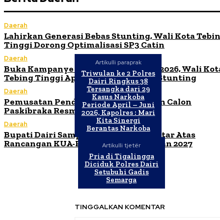
Daerah
Lahirkan Generasi Bebas Stunting, Wali Kota Tebi
Tinggi Dorong Optimalisasi SP3 Catin
Daerah
Artikulli paraprak
Buka Kampanye Germas Dalam ISPS 2026, Wali Kot
Triwulan ke 2 Polres
Tebing Tinggi Apresiasi Penurunan Stunting
Dairi Ringkus 38
Tersangka dari 29
Daerah
Kasus Narkoba
Pemusatan Pendidikan dan Pelatihan Calon
Periode April – Juni
Paskibraka Resmi Dibuka
2026, Kapolres : Mari
Kita Sinergi
Daerah
Berantas Narkoba
Bupati Dairi Sampaikan Nota Pengantar Atas
Rancangan KUA-PPAS Tahun Anggaran 2027
Artikulli tjetër
Pria di Tigalingga
Diciduk Polres Dairi
Setubuhi Gadis
Semarga
TINGGALKAN KOMENTAR