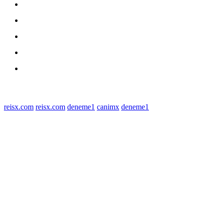
medan utara
Daerah
Kriminal
Polres Sergai
Redaksi
© 2022 tagDiv. All Rights Reserved. Made with Newspaper Theme.
reisx.com
reisx.com
deneme1
canimx
deneme1