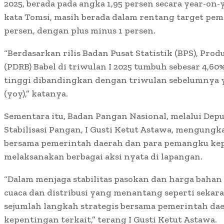
2025, berada pada angka 1,95 persen secara year-on-y
kata Tomsi, masih berada dalam rentang target peme
persen, dengan plus minus 1 persen.
“Berdasarkan rilis Badan Pusat Statistik (BPS), Pro
(PDRB) Babel di triwulan I 2025 tumbuh sebesar 4,60% 
tinggi dibandingkan dengan triwulan sebelumnya 
(yoy),” katanya.
Sementara itu, Badan Pangan Nasional, melalui Dep
Stabilisasi Pangan, I Gusti Ketut Astawa, mengun
bersama pemerintah daerah dan para pemangku kep
melaksanakan berbagai aksi nyata di lapangan.
“Dalam menjaga stabilitas pasokan dan harga bahan
cuaca dan distribusi yang menantang seperti sekar
sejumlah langkah strategis bersama pemerintah d
kepentingan terkait,” terang I Gusti Ketut Astawa.