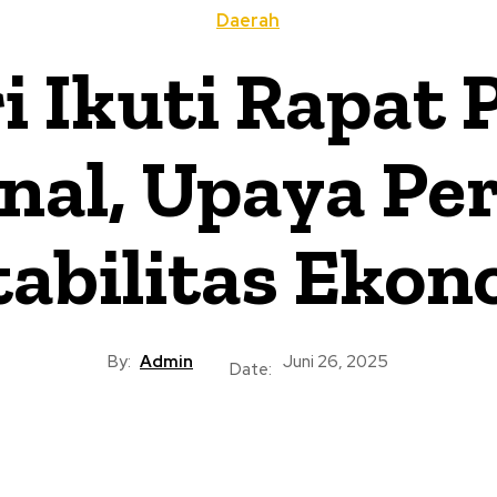
Daerah
i Ikuti Rapat 
onal, Upaya Pe
abilitas Eko
By:
Admin
Juni 26, 2025
Date: