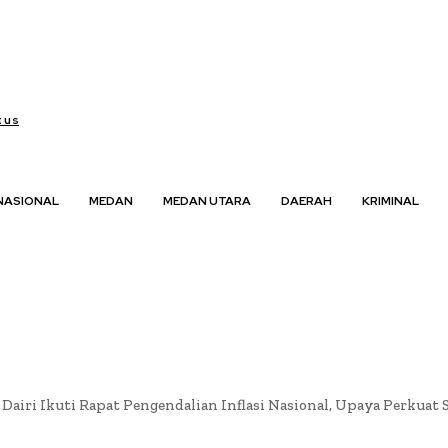
 us
NASIONAL
MEDAN
MEDAN UTARA
DAERAH
KRIMINAL
airi Ikuti Rapat Pengendalian Inflasi Nasional, Upaya Perkuat Si