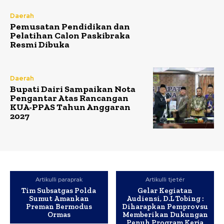
Daerah
Pemusatan Pendidikan dan
Pelatihan Calon Paskibraka
Resmi Dibuka
Daerah
Bupati Dairi Sampaikan Nota
Pengantar Atas Rancangan
KUA-PPAS Tahun Anggaran
2027
Artikulli paraprak
Artikulli tjetër
Tim Subsatgas Polda
Gelar Kegiatan
Sumut Amankan
Audiensi, D.L Tobing :
Preman Bermodus
Diharapkan Pemprovsu
Ormas
Memberikan Dukungan
Penuh Program Kerja