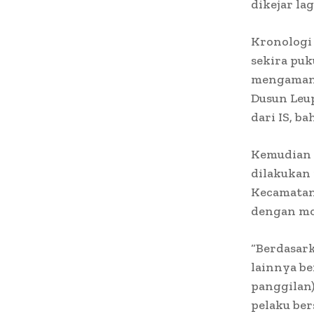
dikejar la
Kronologi
sekira puk
mengamanka
Dusun Leu
dari IS, b
Kemudian 
dilakukan
Kecamatan 
dengan mo
“Berdasark
lainnya b
panggilan)
pelaku ber