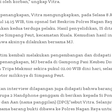
gi oleh korban,” ungkap Vitra.
 penangkapan, Vitra mengungkapkan, pada Selasa 8 A
ul 14.15 WIB, tim opsnal Sat Reskrim Polres Nagan Ra
n kedua terduga pelaku. Hasil penyelidikan, IS dit
pe Simpang Peut, kecamatan Kuala. Kemudian hasil i
ahwa aksinya dilakukan bersama MJ.
tim kembali melakukan pengembangan dan didapati t
 penangkapan, MJ berada di Gampong Pasi Keubeu D
Tripa Makmur sekira pukul 02.00 WIB dini hari, sel
tor miliknya di Simpang Peut.
an interview dilapangan juga didapati bahwa barang
erupa 2 Handphone genggam di berikan kepada Si Po
 dan Aan (nama panggilan) (DPO),”sebut Vitra. Selanj
sama barang bukti dibawa ke Polres Nagan Raya unt