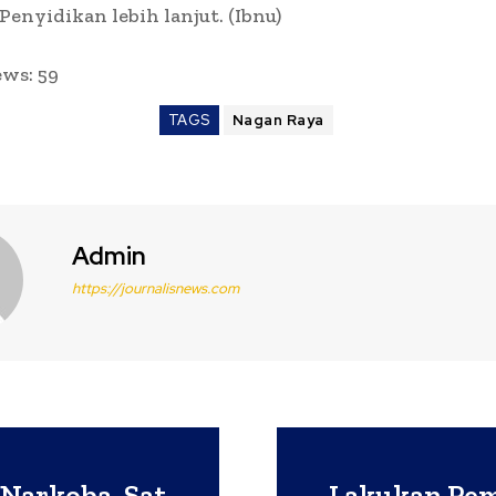
Penyidikan lebih lanjut. (Ibnu)
ews:
59
TAGS
Nagan Raya
Admin
https://journalisnews.com
Narkoba, Sat
Lakukan Pem