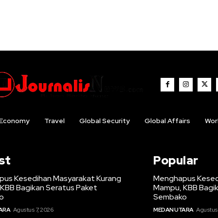
Economy
Travel
Global Security
Global Affairs
Wor
st
Popular
us Kesedihan Masyarakat Kurang
Menghapus Kesed
KBB Bagikan Seratus Paket
Mampu, KBB Bagik
o
Sembako
ARA
Agustus 7, 2026
MEDAN UTARA
Agustus 