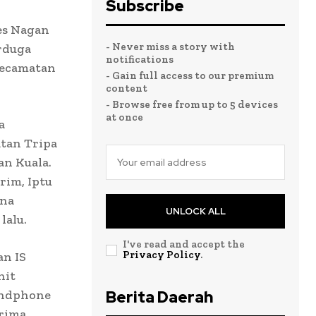
Subscribe
es Nagan
- Never miss a story with
rduga
notifications
Kecamatan
- Gain full access to our premium
content
- Browse free from up to 5 devices
at once
a
tan Tripa
an Kuala.
rim, Iptu
ana
UNLOCK ALL
lalu.
I've read and accept the
Privacy Policy
.
an IS
nit
andphone
Berita Daerah
rima,