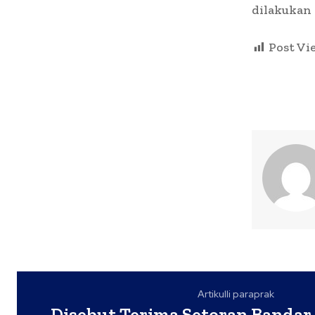
dilakukan 
Post Vi
Artikulli paraprak
Disebut Terima Setoran Bandar 