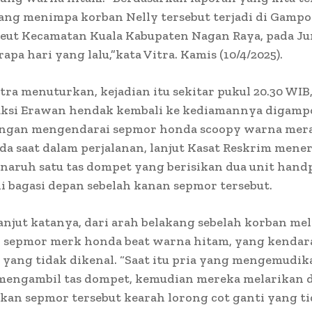
yang menimpa korban Nelly tersebut terjadi di Gamp
eut Kecamatan Kuala Kabupaten Nagan Raya, pada Ju
apa hari yang lalu,”kata Vitra. Kamis (10/4/2025).
Vitra menuturkan, kejadian itu sekitar pukul 20.30 WIB
aksi Erawan hendak kembali ke kediamannya digamp
ngan mengendarai sepmor honda scoopy warna mera
da saat dalam perjalanan, lanjut Kasat Reskrim mene
naruh satu tas dompet yang berisikan dua unit han
i bagasi depan sebelah kanan sepmor tersebut.
lanjut katanya, dari arah belakang sebelah korban mel
 sepmor merk honda beat warna hitam, yang kendara
 yang tidak dikenal. “Saat itu pria yang mengemudi
mengambil tas dompet, kemudian mereka melarikan d
an sepmor tersebut kearah lorong cot ganti yang ti