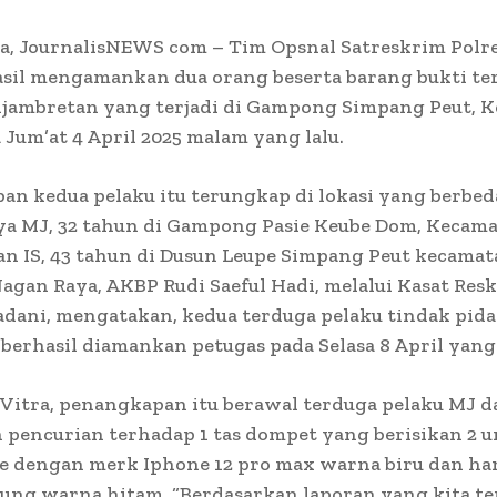
a, JournalisNEWS com – Tim Opsnal Satreskrim Polr
asil mengamankan dua orang beserta barang bukti te
njambretan yang terjadi di Gampong Simpang Peut, 
 Jum’at 4 April 2025 malam yang lalu.
n kedua pelaku itu terungkap di lokasi yang berbed
ya MJ, 32 tahun di Gampong Pasie Keube Dom, Kecama
 IS, 43 tahun di Dusun Leupe Simpang Peut kecamat
agan Raya, AKBP Rudi Saeful Hadi, melalui Kasat Resk
dani, mengatakan, kedua terduga pelaku tindak pid
berhasil diamankan petugas pada Selasa 8 April yang 
Vitra, penangkapan itu berawal terduga pelaku MJ d
pencurian terhadap 1 tas dompet yang berisikan 2 u
 dengan merk Iphone 12 pro max warna biru dan h
ung warna hitam. “Berdasarkan laporan yang kita te