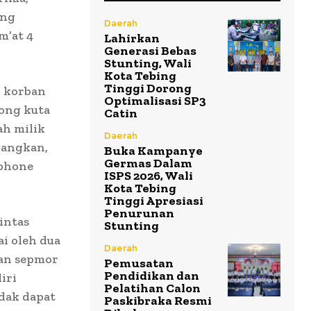
ong
Daerah
m’at 4
Lahirkan
Generasi Bebas
Stunting, Wali
Kota Tebing
Tinggi Dorong
, korban
Optimalisasi SP3
ong kuta
Catin
h milik
Daerah
rangkan,
Buka Kampanye
Germas Dalam
dphone
ISPS 2026, Wali
Kota Tebing
Tinggi Apresiasi
Penurunan
intas
Stunting
i oleh dua
Daerah
kan sepmor
Pemusatan
Pendidikan dan
iri
Pelatihan Calon
dak dapat
Paskibraka Resmi