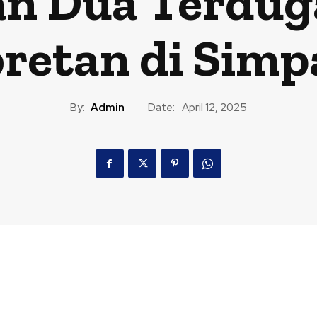
n Dua Terduga
retan di Simp
By:
Admin
Date:
April 12, 2025