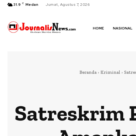
C
31.9
Medan
Jumat, Agustus 7, 2026
HOME
NASIONAL
Beranda
Kriminal
Satre
Satreskrim 