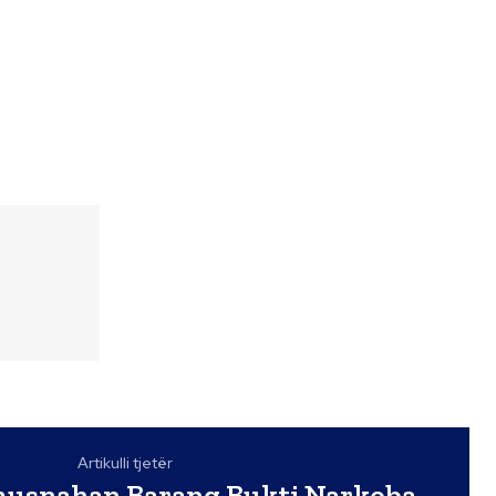
Artikulli tjetër
usnahan Barang Bukti Narkoba