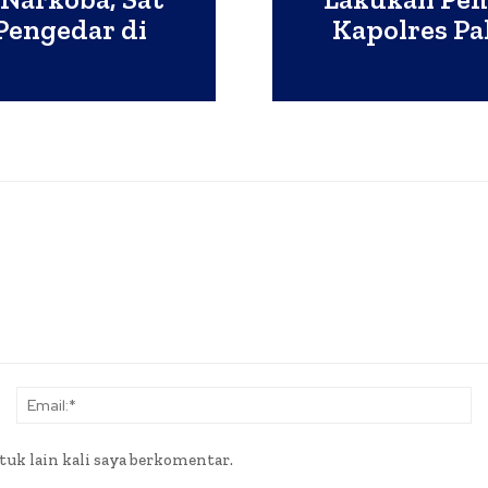
Pengedar di
Kapolres P
Nama:*
Em
tuk lain kali saya berkomentar.