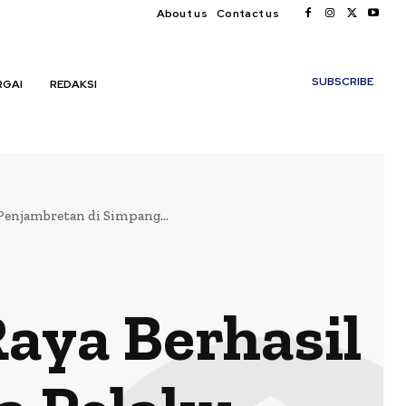
About us
Contact us
My account
SUBSCRIBE
RGAI
REDAKSI
Penjambretan di Simpang...
aya Berhasil