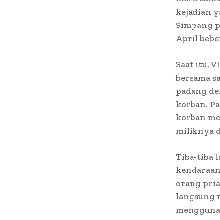
kejadian 
Simpang p
April beber
Saat itu, 
bersama s
padang de
korban. Pa
korban me
miliknya d
Tiba-tiba 
kendaraan
orang pria
langsung 
menggunak