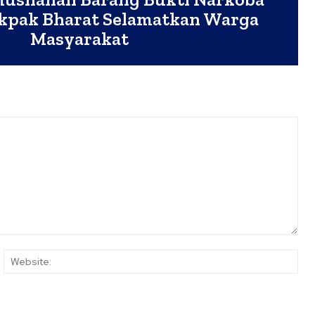
akpak Bharat Selamatkan Warga
Masyarakat
ail:*
Web