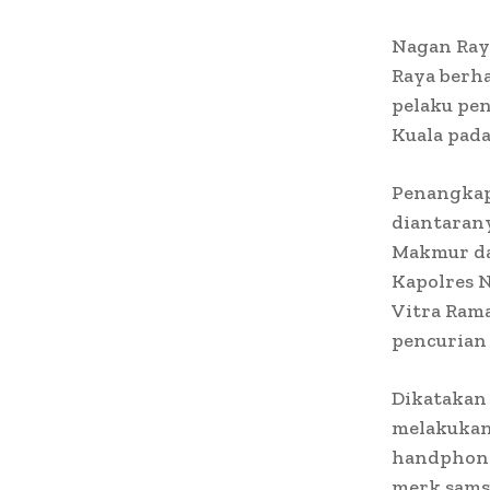
Nagan Ray
Raya berh
pelaku pe
Kuala pada
Penangkapa
diantaran
Makmur dan
Kapolres N
Vitra Rama
pencurian 
Dikatakan 
melakukan 
handphone
merk sams