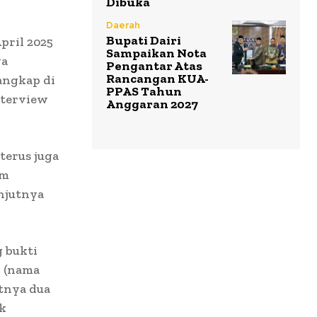
Dibuka
Daerah
Bupati Dairi
pril 2025
Sampaikan Nota
ya
Pengantar Atas
Rancangan KUA-
angkap di
PPAS Tahun
nterview
Anggaran 2027
erus juga
om
anjutnya
 bukti
n (nama
utnya dua
uk