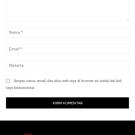
Komentar:
Na
Ema
Web
Simpan nama, email, dan situs web saya di browser ini untuk lain kali
saya berkomentar.