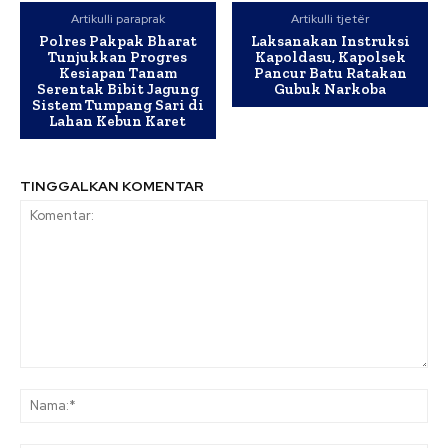
Artikulli paraprak
Artikulli tjetër
Polres Pakpak Bharat
Laksanakan Instruksi
Tunjukkan Progres
Kapoldasu, Kapolsek
Kesiapan Tanam
Pancur Batu Ratakan
Serentak Bibit Jagung
Gubuk Narkoba
Sistem Tumpang Sari di
Lahan Kebun Karet
TINGGALKAN KOMENTAR
Komentar:
Na