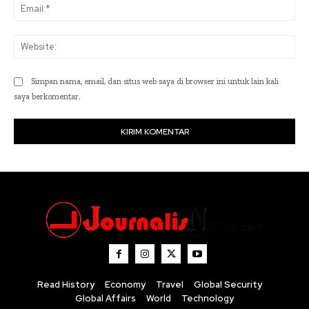
Ema
Web
Simpan nama, email, dan situs web saya di browser ini untuk lain kali
saya berkomentar.
Read History
Economy
Travel
Global Security
Global Affairs
World
Technology