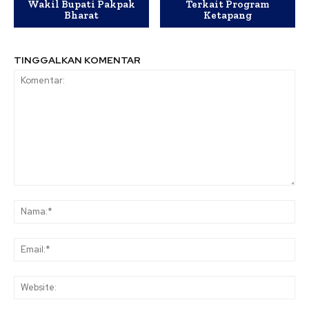
Wakil Bupati Pakpak
Terkait Program
Bharat
Ketapang
TINGGALKAN KOMENTAR
Komentar:
Na
Ema
Web