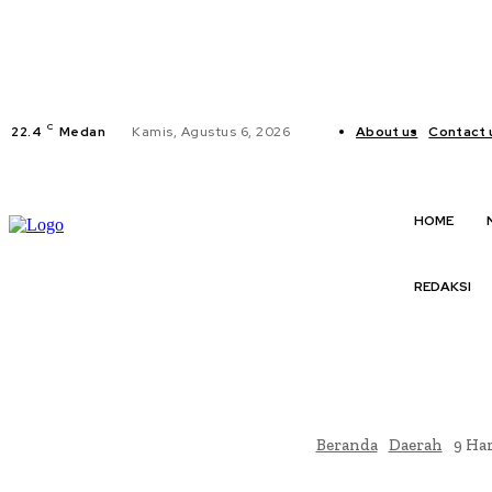
C
22.4
Medan
Kamis, Agustus 6, 2026
About us
Contact 
HOME
REDAKSI
Beranda
Daerah
9 Ha