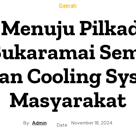
Daerah
i Menuju Pilka
 Sukaramai Se
an Cooling Sy
Masyarakat
By:
Admin
November 18, 2024
Date: