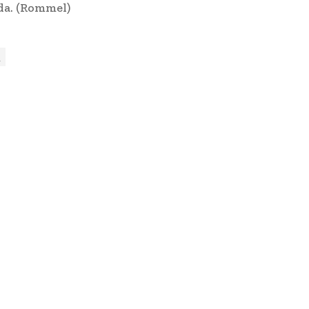
da. (Rommel)
t