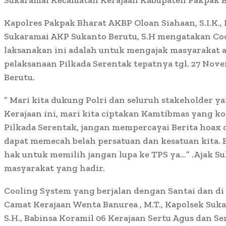
Sukaramai Kecamatan Kerajaan Kabupaten Pakpak B
Kapolres Pakpak Bharat AKBP Oloan Siahaan, S.I.K.,
Sukaramai AKP Sukanto Berutu, S.H mengatakan Co
laksanakan ini adalah untuk mengajak masyarakat a
pelaksanaan Pilkada Serentak tepatnya tgl. 27 Nov
Berutu.
” Mari kita dukung Polri dan seluruh stakeholder y
Kerajaan ini, mari kita ciptakan Kamtibmas yang ko
Pilkada Serentak, jangan mempercayai Berita hoax
dapat memecah belah persatuan dan kesatuan kita. 
hak untuk memilih jangan lupa ke TPS ya…” .Ajak S
masyarakat yang hadir.
Cooling System yang berjalan dengan Santai dan di s
Camat Kerajaan Wenta Banurea , M.T., Kapolsek Suk
S.H., Babinsa Koramil 06 Kerajaan Sertu Agus dan S