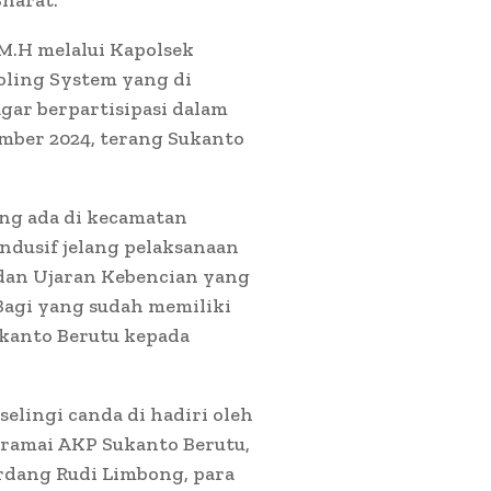
harat.
 M.H melalui Kapolsek
oling System yang di
gar berpartisipasi dalam
ember 2024, terang Sukanto
ang ada di kecamatan
ndusif jelang pelaksanaan
 dan Ujaran Kebencian yang
Bagi yang sudah memiliki
ukanto Berutu kepada
elingi canda di hadiri oleh
aramai AKP Sukanto Berutu,
erdang Rudi Limbong, para