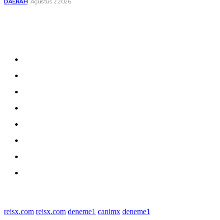
DAERAH
Agustus 7, 2026
Sitemap
Home
nasional
Medan
medan utara
Daerah
Kriminal
Polres Sergai
Redaksi
© 2022 tagDiv. All Rights Reserved. Made with Newspaper Theme.
reisx.com
reisx.com
deneme1
canimx
deneme1