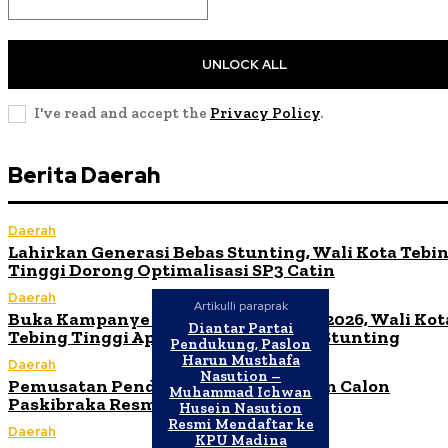
UNLOCK ALL
I've read and accept the
Privacy Policy
.
Berita Daerah
Daerah
Lahirkan Generasi Bebas Stunting, Wali Kota Tebi
Tinggi Dorong Optimalisasi SP3 Catin
Daerah
Artikulli paraprak
Buka Kampanye Germas Dalam ISPS 2026, Wali Kot
Diantar Partai
Tebing Tinggi Apresiasi Penurunan Stunting
Pendukung, Paslon
Harun Musthafa
Daerah
Nasution –
Pemusatan Pendidikan dan Pelatihan Calon
Muhammad Ichwan
Paskibraka Resmi Dibuka
Husein Nasution
Resmi Mendaftar ke
Daerah
KPU Madina