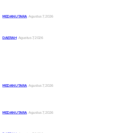
Hendaknya Penanganan Perkara Anak di Bawah Umur
Dilakukan Sesuai Ketentuan KUHP Dan KUHAP
MEDAN UTARA
Agustus 7, 2026
Lahirkan Generasi Bebas Stunting, Wali Kota Tebing Tinggi
Dorong Optimalisasi SP3 Catin
DAERAH
Agustus 7, 2026
Popular
Menghapus Kesedihan Masyarakat Kurang Mampu, KBB
Bagikan Seratus Paket Sembako
MEDAN UTARA
Agustus 7, 2026
Unit IV PPA Satreskrim Polres Pelabuhan Belawan
Hendaknya Penanganan Perkara Anak di Bawah Umur
Dilakukan Sesuai Ketentuan KUHP Dan KUHAP
MEDAN UTARA
Agustus 7, 2026
Lahirkan Generasi Bebas Stunting, Wali Kota Tebing Tinggi
Dorong Optimalisasi SP3 Catin