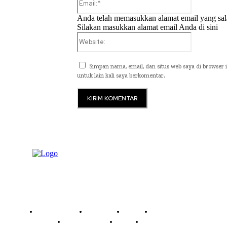
Anda telah memasukkan alamat email yang sal
Silakan masukkan alamat email Anda di sini
Website:
Simpan nama, email, dan situs web saya di browser i
untuk lain kali saya berkomentar.
Read History
Economy
Travel
Global Security
Global Affairs
World
Technology