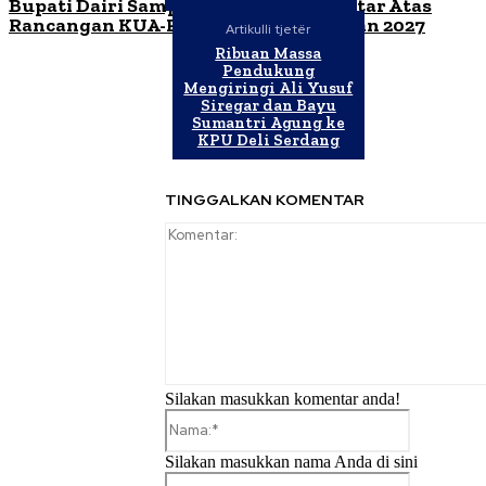
Bupati Dairi Sampaikan Nota Pengantar Atas
Rancangan KUA-PPAS Tahun Anggaran 2027
Artikulli tjetër
Ribuan Massa
Pendukung
Mengiringi Ali Yusuf
Siregar dan Bayu
Sumantri Agung ke
KPU Deli Serdang
TINGGALKAN KOMENTAR
Silakan masukkan komentar anda!
Nama:*
Silakan masukkan nama Anda di sini
Email:*