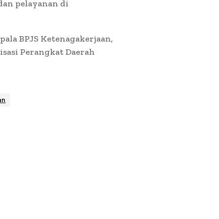
an pelayanan di
epala BPJS Ketenagakerjaan,
isasi Perangkat Daerah
an