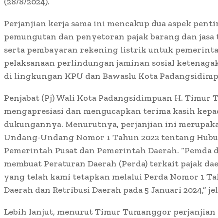
(28/8/2024).
Perjanjian kerja sama ini mencakup dua aspek pent
pemungutan dan penyetoran pajak barang dan jasa te
serta pembayaran rekening listrik untuk pemerintah
pelaksanaan perlindungan jaminan sosial ketenaga
di lingkungan KPU dan Bawaslu Kota Padangsidimp
Penjabat (Pj) Wali Kota Padangsidimpuan H. Timur T
mengapresiasi dan mengucapkan terima kasih kepa
dukungannya. Menurutnya, perjanjian ini merupaka
Undang-Undang Nomor 1 Tahun 2022 tentang Hubu
Pemerintah Pusat dan Pemerintah Daerah. “Pemda d
membuat Peraturan Daerah (Perda) terkait pajak dae
yang telah kami tetapkan melalui Perda Nomor 1 Ta
Daerah dan Retribusi Daerah pada 5 Januari 2024,” j
Lebih lanjut, menurut Timur Tumanggor perjanjian k