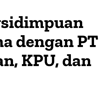
gsidimpuan
ma dengan PT
n, KPU, dan