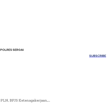
POLRES SERGAI
My account
SUBSCRIBE
LN, BPJS Ketenagakerjaan,...