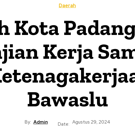
Daerah
h Kota Padan
njian Kerja Sa
etenagakerjaa
Bawaslu
By:
Admin
Agustus 29, 2024
Date: